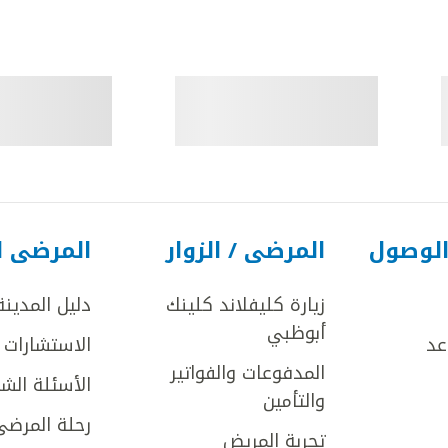
الوصول
المرضى / الزوار
المرضى ا
زيارة كليفلاند كلينك
دليل المدينة
أبوظبي
عد
الاستشارات ا
المدفوعات والفواتير
الأسئلة الش
والتأمين
رحلة المرضى
تجربة المريض