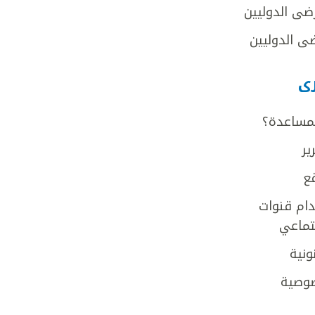
ضى الدوليين
ى الدوليين
رى
لمساعدة؟
ير
ع
ام قنوات
جتماعي
ونية
وصية