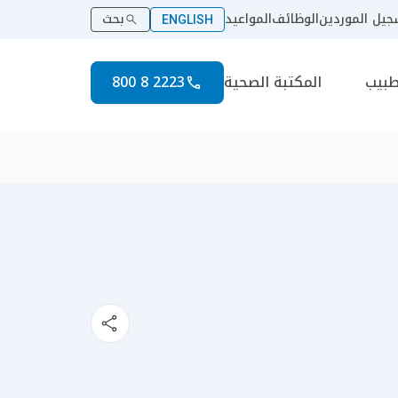
يل الموردين
الوظائف
المواعيد
بحث
ENGLISH
طبيب
المكتبة الصحية
2223 8 800