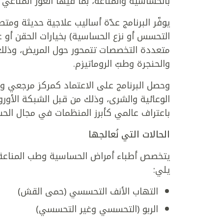
بالحساسية والمناعة، بما فيها العوز المناعي 
يوفّر البرنامج عدّة أساليب علاجية حديثة ومت
التحسس أو نزع الحساسية) بخيارات الحقن أو غي
متعددة التخصصات تتمحور حول المريض، وذلك 
والحنجرة وطبّ الروماتيزم.
وحصل البرنامج على الاعتماد كمركز مرجعي ومر
باعتراف عالمي كأبرز المنظمات في مجال الحسا
الحالات التي نُعالجها
يتخصص أطباء أمراض الحساسية وطب المناعة ف
يلي:
التهاب الأنف التحسسي (حمى القش)
الربو (التحسسي وغير التحسسي)