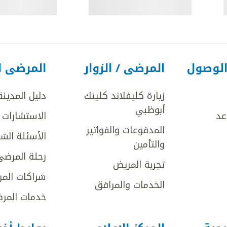
الوصول
المرضى / الزوار
المرضى ا
زيارة كليفلاند كلينك
دليل المدينة
أبوظبي
عد
الاستشارات ا
المدفوعات والفواتير
الأسئلة الش
والتأمين
رحلة المرضى
تجربة المريض
شراكات المر
الخدمات والمرافق
خدمات المرض