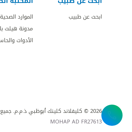
ابحث عن طبيب
المكتبة ال
ابحث عن طبيب
الموارد الصحية
مدونة هيلث با
الأدوات والحاس
2026 © كليفلاند كلينك أبوظبي ذ.م.م. جميع الحقوق محفوظة.
MOHAP AD FR27613