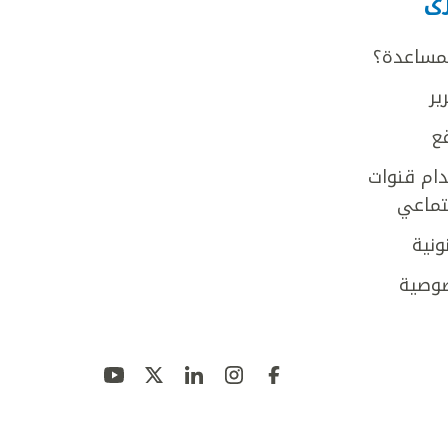
رى
لمساعدة؟
ير
ع
ام قنوات
جتماعي
ونية
وصية