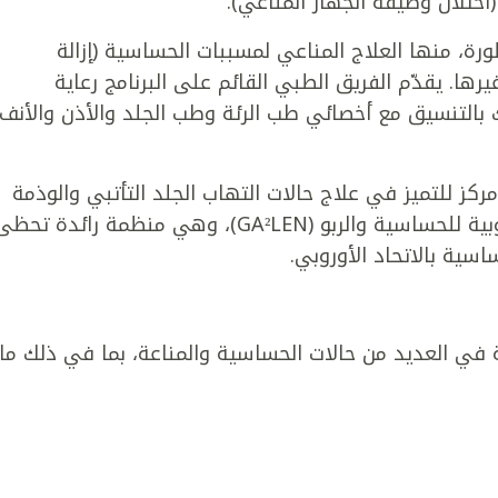
(اختلال وظيفة الجهاز المناعي).
طورة، منها العلاج المناعي لمسببات الحساسية (إزالة
رها. يقدّم الفريق الطبي القائم على البرنامج رعاية
بالتنسيق مع أخصائي طب الرئة وطب الجلد والأذن والأنف
كز للتميز في علاج حالات التهاب الجلد التأتبي والوذمة
الوعائية والشرى، وذلك من قبل الشبكة الأوروبية للحساسية والربو (GA²LEN)، وهي منظمة رائدة تح
سية بالاتحاد الأوروبي.
ي العديد من حالات الحساسية والمناعة، بما في ذلك ما