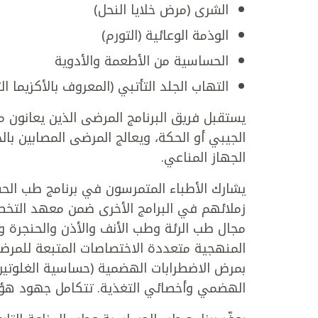
الشرى (مرض خلايا النحل)
الوذمة الوعائية (التورم)
الحساسية من الأطعمة والأدوية
التهاب الجلد التأتبي (المعروف بالأكزيما 
يستقبل فريق البرنامج المرضى الذين يعانون 
الجيبي أو الحكة، ويعالج المرضى المصابين بال
الجهاز المناعي.
يشارك الأطباء المتمرسون في برنامج طب الحس
زملائهم في البرامج الأخرى ضمن معهد التخص
مجال طب الرئة وطب الأنف والأذن والحنجرة وط
المنهجية متعددة الاختصاصات المتبعة للمرض
بمرض الاضطرابات الهضمية (حساسية الغلوتي
الهضمي وأخصائي التغذية. تتكامل جهود هؤلاء ا