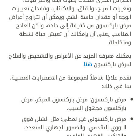
وتغيرات المزاج، والقلق، والاكتئاب، وفقدان تعبيرات
الوجه أو فقدان حاسة الشم. ويمكن أن تتراوح أعراض
مرض باركنسون من خفيفة إلى حادة، ولكن العلاج
المناسب يعني أن بإمكانك أن تعيش حياة نشطة
ومتكاملة.
يمكنك معرفة المزيد عن الأعراض والتشخيص والعلاج
لمرض باركنسون
هنا
.
نقدم علاجًا شاملاً لمجموعة من الاضطرابات العصبية،
بما في ذلك:
مرض باركنسون: مرض باركنسون المبكر، مرض
باركنسون مجهول السبب.
مرض باركنسوني غير نمطي: مثل الشلل فوق
النووي التقدمي، والضمور الجهازي المتعدد،
والتنكس القشري القاعدي.