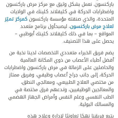
باركنسون. نعمل بشكل وثيق مع مركز مرض باركنسون
واضطرابات الحركة في كليفلاند كلينك في الولايات
المتحدة، والذي صنفته مؤسسة باركنسون
كمركز تميّز
لعلاج مرض باركنسون
، ليصبحأول برنامج متعدد
المواقع – بما في ذلك كليفلاند كلينك أبوظبي –
يحصل على هذا التصنيف.
يضم فريق الخبراء متعددي التخصصات لدينا نخبة من
أفضل أطباء الأعصاب من ذوي المكانة العالمية
والحاصلين على الزمالة في مرض باركنسون واضطرابات
الحركة، إلى جانب جراح أعصاب وظيفي، وفريق ممتاز
من مختصي العلاج الطبيعي، ومعالجي النطق،
والمعالجين الوظيفيين، وتدعهم فرق مختصة في
الطب النفسي وعلم النفس وأمراض الجهاز الهضمي
والمسالك البولية.
يتبع فريقنا نهجًا تعاونيًا لإدارة وعلاج هذه