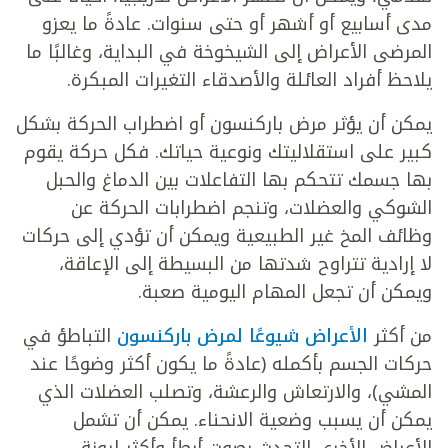
مدى أسابيع أو أشهر أو حتى سنوات. عادةً ما يعزو
المرضى الأعراض إلى الشيخوخة في البداية، وغالبًا ما
يلاحظ أفراد العائلة والأصدقاء التغيرات المبكرة.
يمكن أن يؤثر مرض باركنسون أو اضطراب الحركة بشكل
كبير على استقلاليتك ونوعية حياتك. فكل حركة يقوم
بها جسمك تتحكم بها التفاعلات بين الدماغ والحبل
الشوكي والعضلات، وتنجم اضطرابات الحركة عن
وظائف المخ غير الطبيعية ويمكن أن تؤدي إلى حركات
لا إرادية تتراوح شدتها من البسيطة إلى الإعاقة،
ويمكن أن تجعل المهام اليومية صعبة.
من أكثر
الأعراض شيوعًا لمرض باركنسون
التباطؤ في
حركات الجسم بأكمله (عادةً ما يكون أكثر وضوحًا عند
المشي)، والارتعاش والرعشة، وتصلب العضلات الذي
يمكن أن يسبب وضعية الانحناء. يمكن أن تشمل
الأعراض الأخرى التحدث بصوت أبطأ وأكثر ليونة،