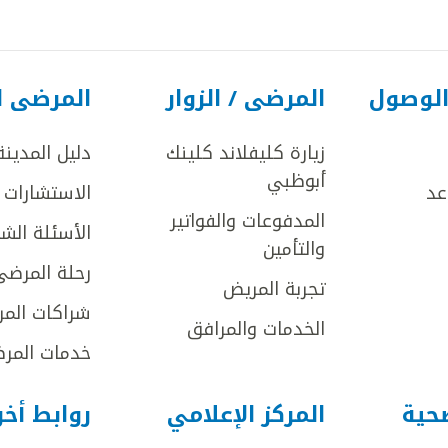
الوصول
المرضى / الزوار
المرضى ا
زيارة كليفلاند كلينك
دليل المدينة
أبوظبي
عد
الاستشارات ا
المدفوعات والفواتير
الأسئلة الش
والتأمين
رحلة المرضى
تجربة المريض
شراكات المر
الخدمات والمرافق
خدمات المرض
صحية
المركز الإعلامي
روابط أخ