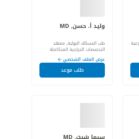
وليد أ. حسن, MD
عية
طب المسالك البولية, معهد
التخصصات الجراحية المتكاملة
عرض الملف الشخصي
طلب موعد
سيما شيث, MD