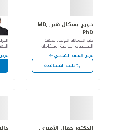
جورج بسكال هبر, MD,
جون 
PhD
طب المسالك البولية, معهد
الجرا
التخصصات الجراحية المتكاملة
الجه
عرض الملف الشخصي
عرض 
طلب المساعدة
الدكتور جمال الأميري,
دانيال