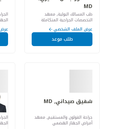
MD
طب المسالك البولية, معهد
الجرا
التخصصات الجراحية المتكاملة
الجه
عرض الملف الشخصي
عرض 
طلب موعد
شفيق صيداني, MD
كارل
MD
جراحة القولون والمستقيم, معهد
الجرا
أمراض الجهاز الهضمي
الجه