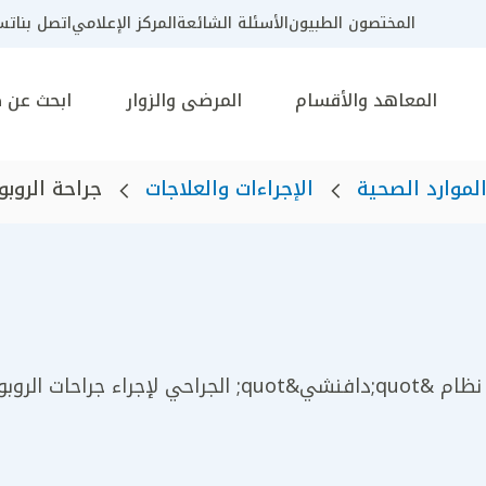
المختصون الطبيون
الأسئلة الشائعة
المركز الإعلامي
اتصل بنا
تسج
المعاهد والأقسام
المرضى والزوار
ابحث عن 
لموارد الصحية
الإجراءات والعلاجات
جراحة الروبو
يستخدم الأطباء في كليفلاند كلينك أبوظبي نظام &quot;دافنشي