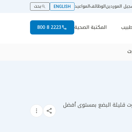
يل الموردين
الوظائف
المواعيد
بحث
ENGLISH
طبيب
المكتبة الصحية
2223 8 800
ت
&quot; الجراحي لإجراء جراحات الروبوت قليلة البضع بمستوى أفضل