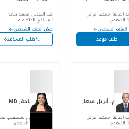
حة العامة, معهد أمراض
طب التخدير , معهد رعاية
از الهضمي
المشافي المتكاملة
الملف الشخصي
عرض الملف الشخصي
طلب موعد
طلب المساعدة
وس م. أبريل فيغا,
لميس طباجة, MD
حة العامة, معهد أمراض
جراحة القولون والمستقيم, مع
از الهضمي
أمراض الجهاز الهضمي