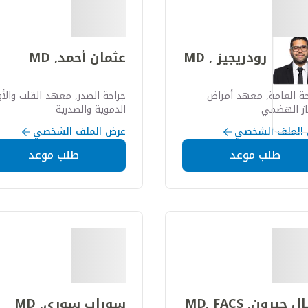
إتش رودريجيز , MD
عثمان أحمد, MD
حة العامة, معهد أمراض
جراحة الصدر, معهد القلب والأو
از الهضمي
الدموية والصدرية
الملف الشخصي
عرض الملف الشخصي
طلب موعد
طلب موعد
 جيرون, MD, FACS
سوراب سوري, MD