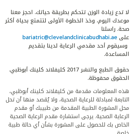
لا تدع زيادة الوزن تتحكم بطريقة حياتك. احجز معنا
موعدك اليوم، وخذ الخطوة الأولى لتتمتع بحياة أكثر
صحة. راسلنا
على
bariatric@clevelandclinicabudhabi.ae
وسيقوم أحد مقدمي الرعاية لدينا بتقديم
المساعدة.
حقوق الطبع والنشر 2017 كليفلاند كلينك أبوظبي.
الحقوق محفوظة.
هذه المعلومات مقدمة من كليفلاند كلينك أبوظبي،
التابعة لمبادلة للرعاية الصحية، ولا يُقصد منها أن تحل
محل المشورة الطبية المقدمة من طبيبك أو مقدم
الرعاية الصحية. يرجى استشارة مقدم الرعاية الصحية
الخاص بك للحصول على المشورة بشأن أي حالة طبية
خاصة.