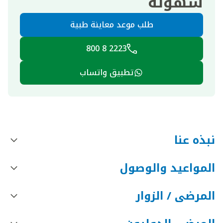
سهولة
طلب موعد معاينة طبية
2223 8 800
تطبيق واتساب
نبذه عنا
المواعيد والوصول
المرضى / الزوار