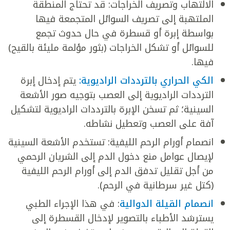
الالتهاب وتصريف الخراجات: قد تحتاج المنطقة
الملتهبة إلى تصريف السوائل المتجمعة فيها
بواسطة إبرة أو قسطرة في حال حدوث تجمع
للسوائل أو تشكل الخراجات (بثور مؤلمة مليئة بالقيح)
فيها.
الكي الحراري بالترددات الراديوية:
يتم إدخال إبرة
الترددات الراديوية إلى العصب بتوجيه صور الأشعة
السينية؛ ثم تسخن الإبرة بالترددات الراديوية لتشكيل
آفة على العصب وتعطيل نشاطه.
انصمام أورام الرحم الليفية: تستخدم الأشعة السينية
لإيصال عوامل منع دخول الدم إلى الشريان الرحمي
من أجل تقليل تدفق الدم إلى أورام الرحم الليفية
(كتل غير سرطانية في الرحم).
انصمام القيلة الدوالية
: في هذا الإجراء الطبي
يسترشد الأطباء بالتصوير لإدخال القسطرة إلى