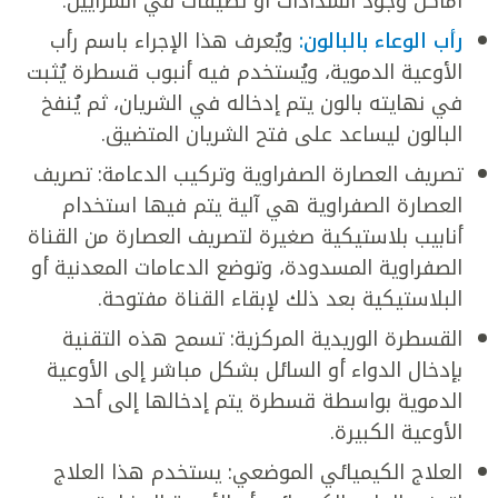
أماكن وجود انسدادات أو تضيقات في الشرايين.
رأب الوعاء بالبالون:
ويُعرف هذا الإجراء باسم رأب
الأوعية الدموية، ويُستخدم فيه أنبوب قسطرة يُثبت
في نهايته بالون يتم إدخاله في الشريان، ثم يُنفخ
البالون ليساعد على فتح الشريان المتضيق.
تصريف العصارة الصفراوية وتركيب الدعامة: تصريف
العصارة الصفراوية هي آلية يتم فيها استخدام
أنابيب بلاستيكية صغيرة لتصريف العصارة من القناة
الصفراوية المسدودة، وتوضع الدعامات المعدنية أو
البلاستيكية بعد ذلك لإبقاء القناة مفتوحة.
القسطرة الوريدية المركزية: تسمح هذه التقنية
بإدخال الدواء أو السائل بشكل مباشر إلى الأوعية
الدموية بواسطة قسطرة يتم إدخالها إلى أحد
الأوعية الكبيرة.
العلاج الكيميائي الموضعي: يستخدم هذا العلاج