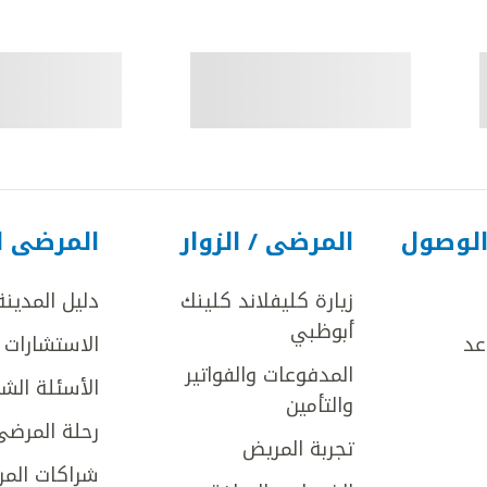
الوصول
المرضى / الزوار
المرضى ا
زيارة كليفلاند كلينك
دليل المدينة
أبوظبي
عد
الاستشارات ا
المدفوعات والفواتير
الأسئلة الش
والتأمين
رحلة المرضى
تجربة المريض
شراكات المر