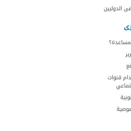
ى الدوليين
رى
لمساعدة؟
ير
ع
ام قنوات
جتماعي
ونية
وصية