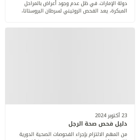
دولة الإمارات. في ظل عدم وجود أعراض بالمراحل
المبكرة، يعد الفحص الروتيني لسرطان البروستاتا،
لجميع الرجال الذين تزيد أعمارهم عن 45 عاماً، طريقة
سهلة للكشف عن السرطان مبكراً، وبذلك يصبح من
الأسهل علاجه.
23 أكتوبر 2024
دليل فحص صحة الرجل
من المهم الالتزام بإجراء الفحوصات الصحية الدورية