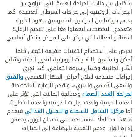
متكامل من حالات الجراحة العامة التي تتراوح من
الإجراءات الروتينية إلى جراحات السرطان المعقدة. كما
يدعم فريقنا من الجراحين المتمرسين جهود الخبراء
متعددي التخصصات ليعملوا معًا على تقديم الرعاية
الآمنة والفعالة التي تركّز على المريض بشكل أساسي.
نحرص على استخدام التقنيات طفيفة التوغل كلما
أمكن ونستعين بالتقنيات الروبوتية لتعزيز الدقة وتقليل
الآثار الجانبية وضمان سرعة التعافي، كما نجري
إجراءات متقدمة لعلاج أمراض الجهاز الهضمي
والفتق
والمعي الأمامي والمريء، ونقدم الرعاية المتخصصة
لجراحة الغدد الصماء
ومعالجة الحالات التي تؤثر على
الغدة الدرقية والغدد جارات الدرقية والغدة الكظرية.
أما
مركزنا الشامل للسمنة والتمثيل الغذائي
فيقدم
منهجًا متكاملًا للمساعدة على فقدان الوزن، يتضمن
إدارة الوزن ودعم التغذية بالإضافة إلى الخيارات
الجراحية.