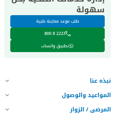
سهولة
طلب موعد معاينة طبية
2223 8 800
تطبيق واتساب
نبذه عنا
المواعيد والوصول
المرضى / الزوار