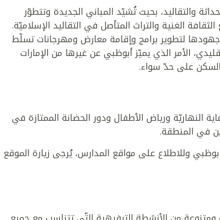
داثة والتقاليد، بحيث تُشيّد المباني الجديدة وتتطوّر
ثقافة الغنية والتراث المتأصل في التقاليد الإسلاميّة.
جهودها لتطوير برامج وإقامة معارض ومهرجانات تسلّط
ليدي، الأمر الذي يميّز أبوظبي عن غيرها من الإمارات
والسكن على حدّ سواء.
لرعاية النهاريّة ورياض الأطفال ودور الحضانة الممتازة في
ين في المنطقة.
بوظبي وللاطلاع على مواقع المدارس، يُرجى زيارة الموقع
ومتنوعة من الأنشطة الترفيهية التّي تتناسب مع جميع