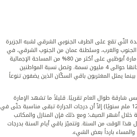
تحدة التّي تقع على الطرف الجنوبي الشرقي لشبه الجزيرة
من الجنوب والغرب، وسلطنة عمان من الجنوب الشرقي، في
حين تقع قطر من ناحية الشمال الغربي. تمتد إمارة أبوظبي على أكثر من 80% من المساحة الإجمالية
لدولة الإمارات العربية المتحدة ويبلغ عدد سكانها حوالى 4 مليون نسمة. وتصل نسبة المواطنين
ن سكان الإمارة، بينما يمثل المغتربون باقي السكّان الذين يضفون تنوعاً
 شارقة طوال العام تقريبًا. قليلاً ما تشهد الإمارة
هطولاً للأمطار (بحيث تبلغ معدلاته أقلّ من 120 ملم سنويًا) إلاّ أن درجات الحرارة تبقى مناسبة حتّى في
ة خلال أشهر الصيف؛ ومع ذلك فإن المنازل والمكاتب
ل هذا الوقت من السنة. وتتميّز باقي أيام السنة بدرجات
ا والمساء بارداً بعض الشيء.