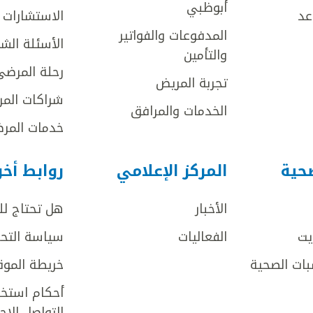
أبوظبي
عد
الاستشارات ا
المدفوعات والفواتير
الأسئلة الش
والتأمين
رحلة المرضى
تجربة المريض
شراكات المر
الخدمات والمرافق
خدمات المرض
صحية
المركز الإعلامي
روابط أخ
الأخبار
هل تحتاج ل
يت
الفعاليات
سياسة التحر
بات الصحية
خريطة الموق
أحكام استخد
التواصل الا