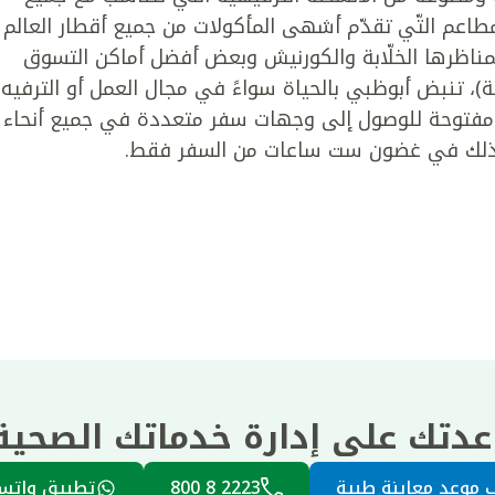
لمطاعم التّي تقدّم أشهى المأكولات من جميع أقطار العالم
مناظرها الخلّابة والكورنيش وبعض أفضل أماكن التسوق
ثة)، تنبض أبوظبي بالحياة سواءً في مجال العمل أو الترفيه.
ةً مفتوحة للوصول إلى وجهات سفر متعددة في جميع أنحاء
ّة وذلك في غضون ست ساعات من السفر فقط.
عدتك على إدارة خدماتك الصحي
 موعد معاينة طبية
2223 8 800
تطبيق واتس