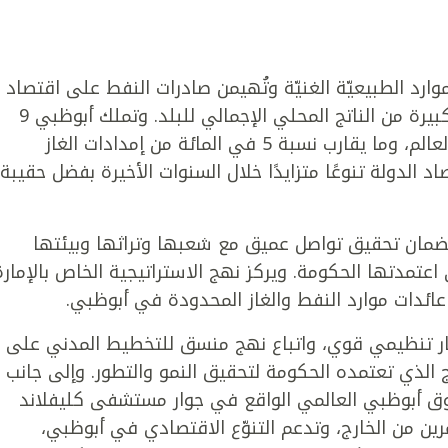
لموارد الطبيعيّة الغنيّة وتُهيمن صادرات النفط على اقتصاد
الدولة حيث تمثّل صناعة الهيدروكربون نسبة كبيرة من الناتج المحلي الإجمالي للبلد. وتملك أبوظبي 9
في المائة من احتياطات النفط المؤكدة في العالم، وما يقارب نسبة 5 في المائة من إمدادات الغاز
الدولة تنوعًا متزايدًا خلال السنوات الأخيرة بفضل حقيبة
مان تحقيق تواصل عميق مع شعبها وتراثها وبيئتها
 تتماشى مع رؤية أبوظبي 2030 التي اعتمدتها الحكومة. ويركز نهج الاستراتيجية الخاص بالإمار
ه عائدات موارد النفط والغاز المحدودة في أبوظبي.
إطار تنظيمي قوي، واتباع نهج منسق للتخطيط المدني على
ج الذي تعتمده الحكومة لتحقيق النمو والتطور. وإلى جانب
كسوق أبوظبي العالمي الواقع في جوار مستشفى كليفلاند
ين من الخارج، وتدعم التنوّع الاقتصادي في أبوظبي،