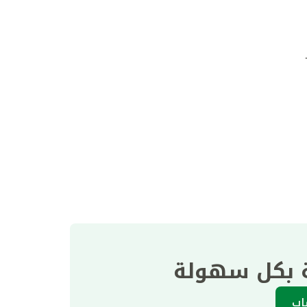
ة بكل سهولة
اب