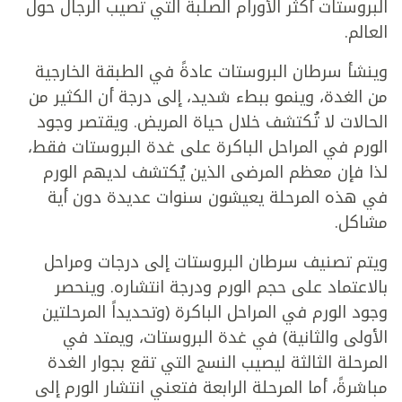
البروستات أكثر الأورام الصلبة التي تصيب الرجال حول
العالم.
وينشأ سرطان البروستات عادةً في الطبقة الخارجية
من الغدة، وينمو ببطء شديد، إلى درجة أن الكثير من
الحالات لا تُكتشف خلال حياة المريض. ويقتصر وجود
الورم في المراحل الباكرة على غدة البروستات فقط،
لذا فإن معظم المرضى الذين يُكتشف لديهم الورم
في هذه المرحلة يعيشون سنوات عديدة دون أية
مشاكل.
ويتم تصنيف سرطان البروستات إلى درجات ومراحل
بالاعتماد على حجم الورم ودرجة انتشاره. وينحصر
وجود الورم في المراحل الباكرة (وتحديداً المرحلتين
الأولى والثانية) في غدة البروستات، ويمتد في
المرحلة الثالثة ليصيب النسج التي تقع بجوار الغدة
مباشرةً، أما المرحلة الرابعة فتعني انتشار الورم إلى