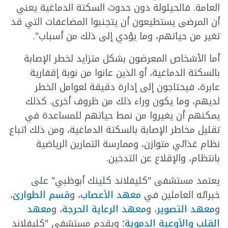
العامة. فالحيلولة دون حدوث السكتة الدماغية يعني
أن المرضى يستطيعون أن يتجنبوا المضاعفات التي قد
تغير من حياتهم، وما يؤدي إلى ذلك من أسباب".
أما الأشخاص المعرضون بشكل متزايد لخطر الإصابة
بالسكتة الدماغية، أو الذين عانوا من نوبة إقفارية
عابرة، فيحتاجون إلى إدارة دقيقة لعوامل الخطر
لديهم، وما يكون وراء ذلك من ظروف أخرى. كذلك
يمكنهم أن يغيروا من نمط حياتهم للمساعدة في
تقليل مخاطر الإصابة بالسكتة الدماغية، ومن ذلك اتباع
نظام غذائي متوازن، وممارسة التمارين الرياضية
بانتظام، والإقلاع عن التدخين.
يعتمد مستشفى "كليفلاند كلينك أبوظبي" على
خبرائه العاملين في
معهد الأعصاب
، و
قسم الطوارئ
،
و
معهد التصوير
، و
معهد الرعاية الحرجة
، و
معهد
القلب والأوعية الدموية
؛ ويقدم مستشفى "كليفلاند