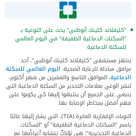
"كليفلاند كلينك أبوظبي" يحث على التوعية بـ
"السكتات الدماغية الطفيفة" في اليوم العالمي
للسكتة الدماغية
ينتهز مستشفى "كليفلاند كلينك أبوظبي"، أحد
مرافق مبادلة للرعاية الصحية،
اليوم العالمي للسكتة
الدماغية
، الموافق التاسع والعشرين من شهر أكتوبر،
لنشر الوعي بعلامات التحذير من السكتة الدماغية التي
ينبغي على الجميع أن ينتبهوا إليها كي يكونوا على
فهم أفضل بمخاطر الإصابة بها.
النوبات الإقفارية العابرة (TIA)، التي يشار إليها غالبًا
باسم "السكتات الدماغية الطفيفة" أو "السكتات
الدماغية التحذيرية"؛ هي نَوْبَاتٌ تتشابه أعراضُها مع