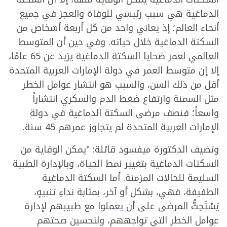
الدماغية هي سبب رئيسي للوفاة والعجز في جميع
أنحاء العالم؛ إذ يعاني واحد من كل أربعة أشخاص من
السكتة الدماغية خلال حياته. وفي حين أن المتوسط
العالمي لعمر ضحايا السكتة الدماغية يزيد عن 65 عامًا،
إلا إن متوسط العمر في دولة الإمارات العربية المتحدة
أقل من ذلك السن، والسبب هو انتشار عوامل الخطر
مثل السمنة وارتفاع ضغط الدم والسكري انتشاراً
واسعاً؛ فنصف مرضى السكتة الدماغية في دولة
الإمارات العربية المتحدة لم يتجاوز عمرهم 45 سنة.
وتضيف الدكتورة ميفسود قائلة: "يمكن الوقاية من
السكتات الدماغية بتغيير نمط الحياة، وبالإدارة الطبية
السليمة للحالات المزمنة. أما السكتة الدماغية
الطفيفة، فهي، بشكل أو آخر، بمثابة نداءِ تنبيهٍ،
يَسْتَحِثُّ المرضى على أن يعملوا مع طبيبهم لإدارة
عوامل الخطر التي تواجههم، ولتحسين صحتهم