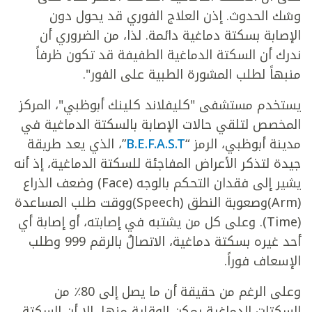
وشك الحدوث. إذن العلاج الفوري قد يحول دون
الإصابة بسكتة دماغية دائمة. لذا، من الضروري أن
ندرك أن السكتة الدماغية الطفيفة قد تكون ظرفاً
منبهاً لطلب المشورة الطبية على الفور".
يستخدم مستشفى "كليفلاند كلينك أبوظبي"، المركز
المخصص لتلقي حالات الإصابة بالسكتة الدماغية في
مدينة أبوظبي، الرمز “
B.E.F.A.S.T
”، الذي يعد طريقة
جيدة لتذكر الأعراض المفاجئة للسكتة الدماغية، إذ أنه
يشير إلى فقدان التحكم بالوجه (Face) وضعف الذراع
(Arm)وصعوبة النطق (Speech)ووقت طلب المساعدة
(Time). وعلى كل من يشتبه في إصابته، أو إصابة أي
أحد غيره بسكتة دماغية، الاتصالُ بالرقم 999 وطلب
الإسعاف فوراً.
وعلى الرغم من حقيقة أن ما يصل إلى 80٪ من
السكتات الدماغية يمكن الوقاية منها، إلا أن السكتة