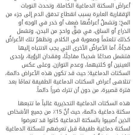
أعراضَ السكتة الدماغية الكاملة. وتحدث النوبات
الإققارية العابرة بسبب انقطاع تدفق الدم إلى جزء من
المخ؛ وتشملُ أعراضُها ضعف أو خدر في الوجه أو
الذراع أو الساق، في شِقٍّ واحدٍ من البدن، وتشمل
كذلك تلعثماً وصعوبة في الكلام. وتظهرُ تلك الأعراضُ
فجأةً. أما الأعراضُ الأخرى التي يجب الانتباه إليها
فتشمل صداعًا شديدًا مفاجئًا، وفقدان الرؤية، بإحدى
العينين أو كلتيهما، وعدم التوازن. وعلى عكس
السكتات الدماغية؛ حيث قد تكون هذه الأعراض دائمة،
تتلاشى أعراض السكتات الدماغية الطفيفة تمامًا بعد
فترة قصيرة، من دون أن تترك ضرراً دائماً.
هذه السكتات الدماغية التحذيرية غالباً ما تتبعها
سكتة دماغية دائمة، حيث أنَّ 15٪ من جميع الأشخاص
الذين أصيبوا بالسكتة الدماغية كانوا قد تعرضوا
لسكتة دماغية طفيفة قبل تعرضهم للسكتة الدماغية