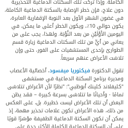
الكاملة. وإذا تُركت تلك السكتات الدماغية التحذيرية
دون علاج، فإن خطر الإصابة بالسكتة الدماغية الكاملة،
في غضون الشهر الأول بعد النوبة الإقفارية العابرة،
يكون حوالي 10٪، ويكون الخطر أعلى ما يمكن، في
اليومين الأَوَّلَيْنِ من بعد النَّوْبَة. ولهذا، يجب على من
يعاني من أيٍّ من تلك السكتات الدماغية زيارة قسم
الطوارئ بإحدى المستشفيات على الفور، حتى وإن
تلاشت الأعراض عنهم سريعاً.
تقول الدكتورة
فيكتوريا ميفسود
، أخصائية الأعصاب
ومديرة برنامج السكتة الدماغية في مستشفى
"كليفلاند كلينك أبوظبي": "نظرًا لأن الأعراض تتلاشى
تمامًا - وأحيانًا ما تتلاشى بسرعة كبيرة – فقد يظن
البعض أن تلك الأعراض ليست خطيرة. بل، على العكس
من ذلك، هذه الأعراض تكون علامات تحذير مهمة، إذ
يمكن أن تكون السكتة الدماغية الطفيفة مؤشرًا قويًا
على أن السكتة الدماغية الكاملة الأكثر حدة على