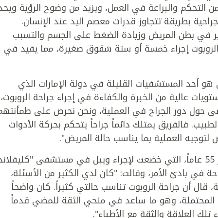
من التحكم والبراعة في العمل، ويزيد من وضوح الرؤية ويحد
جراحية بطريقة تتجاوز قدرات معصم اليد عند الإنسان.
ير في بطن المريض وزيادة الضغط على الجسم والتسبب
 الروبوت إجراء خمسة أو ستة شقوق صغيرة، مما يفيد في
 هو أحد المستشفيات القليلة في دولة الإمارات الذي
تويات عالية من الخبرة والكفاءة في إجراء جراحة الروبوت،
ضى حول دور الجراح في العملية، ونحن نحرص على طمأنتهم
بيب. فالفريق يمتلك دائماً جراحاً يتحكم بحركة الأدوات
ض لتوجيه العملية بما يناسب حالة المريض".
وأشارت المريضة إم إس في، البالغة من العمر 55 عاماً، التي خضعت لإجراء ويبل في مستشفى "كليفلاند
 في بادئ الأمر، وقالت: "كان لدي الكثير من الأسئلة،
 قال أن جراحة الروبوت تناسب حالتي كثيراً. كان واضحاً
 المحتملة، وهو ما ساعد في منحي الثقة للمضي قدماً
ء تلك العلاقة والثقة مع الأطباء".