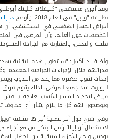
بطريقة "ويبل" في العام 2018. وأوضح
د. ياس
أمراض الجهاز الهضمي في المستشفى، أن هذه 
التخصصات حول العالم، وأن المرضى في المنطقة
قليلة والتدخل، بالمقارنة مع الجراحة المفتوحة
وأضاف د. أكمل: "تم تطوير هذه التقنية بهد
قدراتهم خلال الإجراءات الجراحية المعقدة. و
إحداث ثقوب صغيرة مما يحد من الندوب ويسرع 
الروبوت عند جميع المرضى، لذلك يقوم فري
مريض لتحديد المسار الأنسب لعلاجه. يناقش الأ
ويوضحون لهم كل ما يلزم بشأن أي مخاوف تت
وفي شرح حول آخر عملية أجراها بتقنية "ويبل
لاستئصال أو إزالة رأس البنكرياس مع أجزاء من
توصيل ولحم الأجزاء المتبقية من الجهاز ال