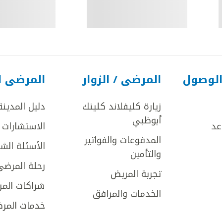
الوصول
المرضى / الزوار
المرضى ا
زيارة كليفلاند كلينك
دليل المدينة
أبوظبي
عد
الاستشارات ا
المدفوعات والفواتير
الأسئلة الش
والتأمين
رحلة المرضى
تجربة المريض
شراكات المر
الخدمات والمرافق
خدمات المرض