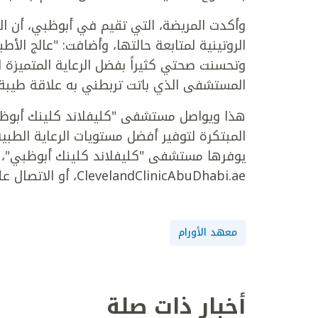
وأكدت المريضة، التي تقيم في أبوظبي، أن الج
الروتينية لمتابعة حالتها، وأضافت: "عالج الأ
وتحسنت صحتي كثيراً بفضل الرعاية المتميزة
المستشفى الذي باتت تربطني به علاقة طيبة
هذا ويواصل مستشفى "كليفلاند كلينك أبوظبي
المبتكرة لتوفير أفضل مستويات الرعاية الطبي
يوفرها مستشفى "كليفلاند كلينك أبوظبي"، يم
ClevelandClinicAbuDhabi.ae، أو الاتصال على الرقم 2223 8 800
معهد الأورام
أخبار ذات صلة