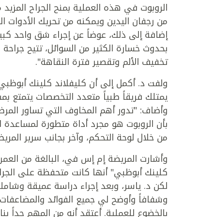
الروبوت في هذه العملية بمنح الجراح المزيد 
من رجفان اليدين ويمكنه من تحريك الأدوات ال
إضافة إلى ذلك، عوضاً عن إجراء شق واحد كب
بحدوث خسارة الكثير من السوائل، تتيح جراحة
تخفيف الألم وتقصير فترة النقاهة".
ولفت د. أكمل إلى أن كليفلاند كلينك أبوظبي
يمتلك فريقاً طبياً متعدد التخصصات يتمتع بمس
وأضاف: "تدور أهم المخاوف التي تساور المر
بأن الروبوت هو مجرد أداة متطورة لمساعدة الط
من خلال لوحة التحكم، وآخر بجانب سرير المري
كلينك أبوظبي" أنها كانت متحفظة على الجراحة
لكن د. ياسر، وبعد إجراء دراسة عميقة وشاملة،
وشفافاً وأوضح لي جميع الفوائد والمضاعفات
بالخضوع للعملية. أعتقد أنه من المهم جداً بنا