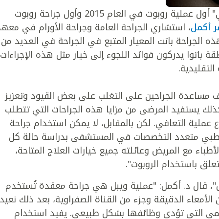
وقد أجرى مستشفى "كليفلاند كلينك أبوظبي" أول عملية روبوت في العام 2015 وأول جراحة روبوت
ر أكمل
، استشاري الجراحة العامة وجراحة الأورام في معهد
الجراحة باتت المعيار المتبع في الجراحة في العديد من
 باتوا يدركون فوائد اللجوء إلى خيار مثل هذه الإجراءات
 التقليدية.
ف مساعدة الجراحين على التغلب على بعض القيود وتعزيز
كذلك يستفيد المرضى من مزايا هذه الجراحات التي تتطلب
عملية التعافي. لكن بالمقابل، لا يمكن استخدام جراحة
ق طبي متعدد التخصصات في المستشفى بدراسة حالة كل
طباء مع المريض وعائلته جميع خيارات العلاج المتاحة،
علق باستخدام الروبوت".
"، قال د. أكمل: "عملية ويبل هي جراحة معقدة تُستخدم
 الأمعاء الدقيقة وجزء من القناة الصفراوية، بعد ذلك نعيد
هضمي التي تؤدي وظائفها بشكل طبيعي. يفيد استخدام