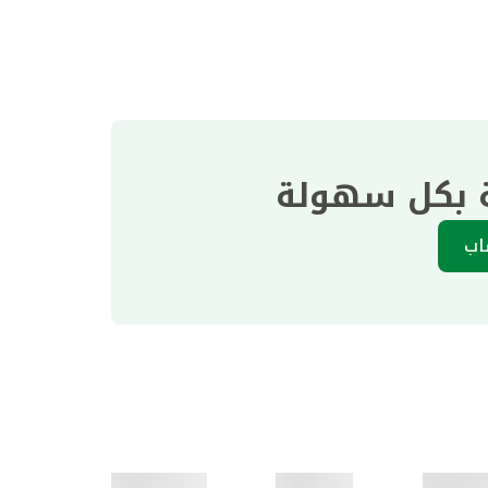
ة بكل سهولة
اب