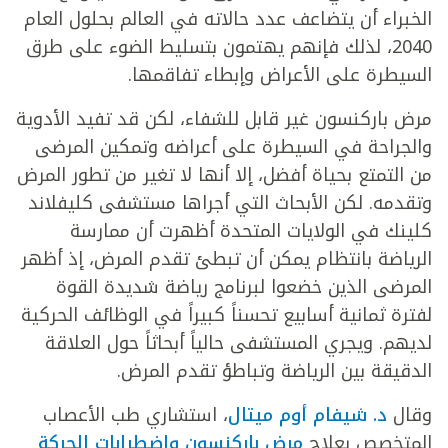
الخبراء أن يتضاعف عدد حالاته في العالم بحلول العام
2040، لذلك فإنهم يهتمون بتسليط الضوء على طرق
السيطرة على الأعراض وإبطاء تفاقمها.
مرض باركنسون غير قابل للشفاء، لكن قد تفيد الأدوية
والجراحة في السيطرة على أعراضه وتمكين المرضى
من التمتع بحياة أفضل، إلا أنها لا تغير من تطور المرض
وتقدمه. لكن الأبحاث التي أجراها مستشفى كليفلاند
كلينك في الولايات المتحدة أظهرت أن ممارسة
الرياضة بانتظام يمكن أن تبطئ تقدم المرض، إذ أظهر
المرضى الذين خضعوا لبرنامج رياضة شديدة القوة
لفترة ثمانية أسابيع تحسناً كبيراً في الوظائف الحركية
لديهم. ويجري المستشفى حالياً أبحاثاً حول العلاقة
الدقيقة بين الرياضة وتباطؤ تقدم المرض.
وقال
د. شيفام أوم ميتال
، استشاري طب الأعصاب
المتخصص بعلاج
مرض باركنسون واضطرابات الحركة