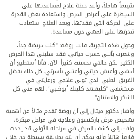
تقييماً شاملاً، وأعد خطة علاج لمساعدتها على
السيطرة على أعراض المرض واستعادة بعض القدرة
على الحركة التي فقدتها. وبعد العلاج استعادت
قدرتها على المشي دون مساعدة.
وحول هذه التجربة، قالت روضة: "كنت مريضة جداً،
وشعرت بأنني خسرت حياتي، فقد سلبني هذا المرض
الكثير. لكن حالتي تحسنت كثيراً الآن، فأنا أستطيع أن
أمشي وأعيش حياتي وأعتني بأسرتي. كل ذلك بفضل
الفريق الطبي الذي تولى علاجي ورعايتي في
مستشفى "كليفلاند كلينك أبوظبي". لهم مني كل
الشكر والامتنان".
وأشار دكتور ميتال إلى أن روضة تقدم مثالاً عن أهمية
تشخيص مرض باركنسون وعلاجه في مراحل مبكرة،
ولفت إلى كشف المرض في مراحله الأولى قد يحدث
فارقاً هائلاً وأنه يمكن أن يتم بطريقة بسيطة من خلال