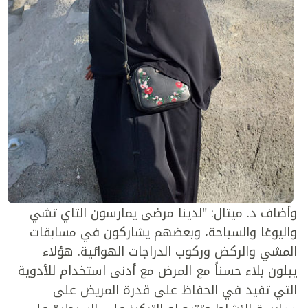
وأضاف د. ميتال: "لدينا مرضى يمارسون التاي تشي
واليوغا والسباحة، وبعضهم يشاركون في مسابقات
المشي والركض وركوب الدراجات الهوائية. هؤلاء
يبلون بلاء حسناً مع المرض مع أدنى استخدام للأدوية
التي تفيد في الحفاظ على قدرة المريض على