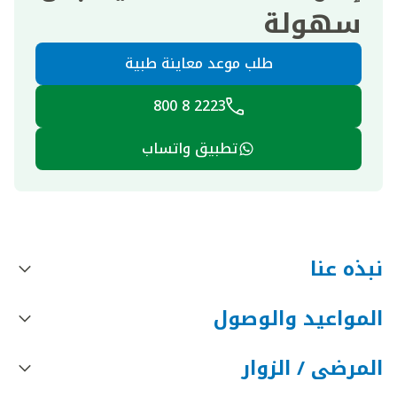
سهولة
طلب موعد معاينة طبية
2223 8 800
تطبيق واتساب
نبذه عنا
المواعيد والوصول
المرضى / الزوار