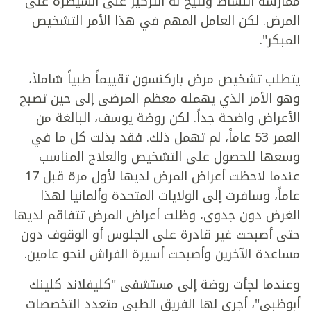
ممارسة النشاط وتتيح له التركيز على السيطرة على
المرض. لكن العامل المهم في هذا الأمر التشخيص
المبكر".
يتطلب تشخيص مرض باركنسون تقييماً طبياً شاملاً،
وهو الأمر الذي يهمله معظم المرضى إلى حين تصبح
الأعراض واضحة جداً. لكن روضة يوسف، البالغة من
العمر 53 عاماً، لم تهمل ذلك. فقد بذلت كل ما في
وسعها للحصول على التشخيص والعلاج المناسب
عندما لاحظت أعراض المرض لديها لأول مرة قبل 17
عاماً، وسافرت إلى الولايات المتحدة وألمانيا لهذا
الغرض دون جدوى، وظلت أعراض المرض تتفاقم لديها
حتى أصبحت غير قادرة على الجلوس أو الوقوف دون
مساعدة الآخرين وأصبحت أسيرة الفراش لنحو عامين.
وعندما لجأت روضة إلى مستشفى "كليفلاند كلينك
أبوظبي"، أجرى لها الفريق الطبي متعدد التخصصات