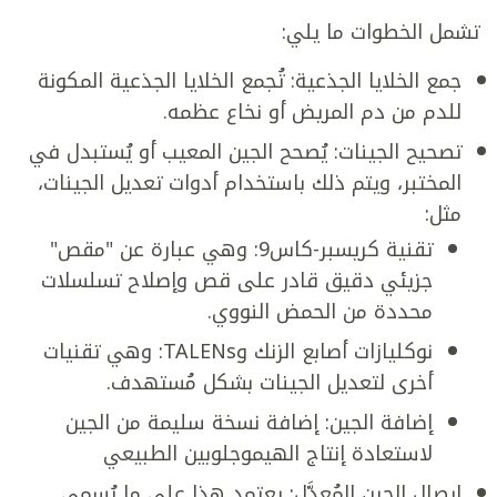
تشمل الخطوات ما يلي:
جمع الخلايا الجذعية: تُجمع الخلايا الجذعية المكونة
للدم من دم المريض أو نخاع عظمه.
تصحيح الجينات: يُصحح الجين المعيب أو يُستبدل في
المختبر، ويتم ذلك باستخدام أدوات تعديل الجينات،
مثل:
تقنية كريسبر-كاس9: وهي عبارة عن "مقص"
جزيئي دقيق قادر على قص وإصلاح تسلسلات
محددة من الحمض النووي.
نوكليازات أصابع الزنك وTALENs: وهي تقنيات
أخرى لتعديل الجينات بشكل مُستهدف.
إضافة الجين: إضافة نسخة سليمة من الجين
لاستعادة إنتاج الهيموجلوبين الطبيعي
إيصال الجين المُعدَّل: يعتمد هذا على ما يُسمى