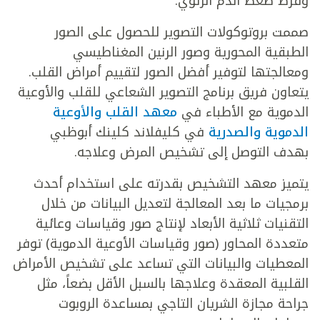
وفرط ضغط الدم الرئوي.
صممت بروتوكولات التصوير للحصول على الصور
الطبقية المحورية وصور الرنين المغناطيسي
ومعالجتها لتوفير أفضل الصور لتقييم أمراض القلب.
يتعاون فريق برنامج التصوير الشعاعي للقلب والأوعية
الدموية مع الأطباء في
معهد القلب والأوعية
الدموية والصدرية
في كليفلاند كلينك أبوظبي
بهدف التوصل إلى تشخيص المرض وعلاجه.
يتميز معهد التشخيص بقدرته على استخدام أحدث
برمجيات ما بعد المعالجة لتعديل البيانات من خلال
التقنيات ثلاثية الأبعاد لإنتاج صور وقياسات وعائية
متعددة المحاور (صور وقياسات الأوعية الدموية) توفر
المعطيات والبيانات التي تساعد على تشخيص الأمراض
القلبية المعقدة وعلاجها بالسبل الأقل بضعاً، مثل
جراحة مجازة الشريان التاجي بمساعدة الروبوت