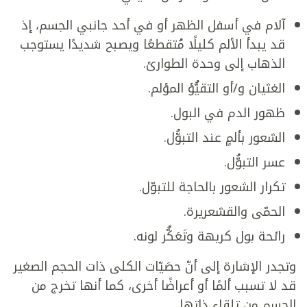
آلام في أسفل الظهر أو في أحد جانبي الجسم، إذ
قد يبدأ الألم كليلًا مُتقطعًا ويصبح شديدًا يستوجب
الذهاب إلى وحدة الطوارئ.
الغثيان و/أو التقيُّؤ المؤلم.
ظهور الدم في البول.
الشعور بألمٍ عند التبوُّل.
عسر التبوُّل.
تكرار الشعور بالحاجة للتبوّل.
الحمّى والقشعريرة.
رائحة بول كريهة وتَعَكُّر لونه.
وتجدر الإشارة إلى أنّ حصَيّات الكلى ذات الحجم الصغير
قد لا تسبب ألمًا أو أعراضًا أخرى، كما أنها تخرج من
الجسم من تلقاء ذاتها.