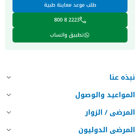
طلب موعد معاينة طبية
2223 8 800
تطبيق واتساب
نبذه عنا
المواعيد والوصول
المرضى / الزوار
المرضى الدوليون