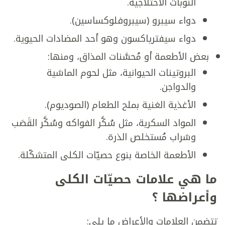
النوبات الاختلاجية.
دواء سيبرو (سيبروفلوكساسين).
دواء سيفترياكسون وهو أحد المضادات الحيوية.
بعض الأطعمة أو مُحسَّنات المذاق، ومنها:
البروتينات الحيوانية، مثل لحوم الماشية
والدواجن.
الأغذية الغنية بملح الطعام (الصوديوم).
المواد السكرية، مثل سُكَّر الفواكه وسُكَّر القَصَب
وشراب مُستخلص الذرة.
الأطعمة الخاصة بنوع حصيّات الكلى المتشكّلة.
ما هي علامات حصيّات الكلى
وأعراضها ؟
تتضمن العلامات والأعراض ما يلي: