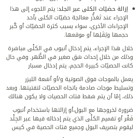
إزالة حصَيّات الكلى عبر الجلد:
يتم اللجوء إلى هذا
الإجراء عند تَعَذُّر معالجة حصَيّات الكلى بأحد
الإجراءات الأخرى، سواء بسبب كثرة الحصَيّات أو كُبر
حجمها وثِقَلِها أو موقعها.
خلال هذا الإجراء، يتم إدخال أنبوب في الكلْى مباشرة
وذلك من خلال إحداث شق صغير في الظَّهر. وفي حال
كانت الحصيّات كبيرة الحجم، يتم إدخال مسبار
يعمل بالموجات فوق الصوتية و/أو أشعة الليزر
وتسليط موجات صادمة باتجاه الحصيّات لتفتيتها. وبعد
ذلك، إمّا أن يتم شفط فتات الحصيات ولا يكون هنالك
ضرورة لخروجها مع البول،أو إزالتها باستخدام أنبوب
فَغْر أو تفميم الكلْى الذي يتم إدخاله فيها عبر الجِلْد
ليقوم بتصريف البول وجميع فتات الحصية في كيس