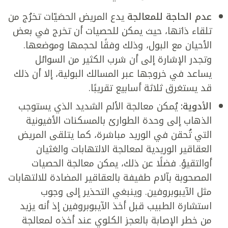
عدم الحاجة للمعالجة
يدع المريض الحصَيّات تخرُج من
تلقاء ذاتها، حيث يمكن للحصيات أن تخرج في بعض
الأحيان مع البول، وذلك وفقًا لحجمها وموضعها.
وتجدر الإشارة إلى أن شرب الكثير من السوائل
يساعد في خروجها عبر المسالك البولية، إلا أن ذلك
قد يستغرق ثلاثة أسابيع تقريبًا.
الأدوية:
يُمكن معالجة الألم الشديد الذي يستوجب
الذهاب إلى وحدة الطوارئ بالمسكنات الأفيونية
التي تُحقن في الوريد مباشرة، كما يتلقى المريض
العقاقير الوريدية لمعالجة الالتهابات والغثيان
أوالتقيؤ. فضلًا عن ذلك، يمكن معالجة الحصيات
المصحوبة بآلام طفيفة بالعقاقير المضادة للالتهابات
مثل الآيبوبروفين. وينبغي التحذير إلى وجوب
استشارة الطبيب قبل أخذ الآيبوبروفين إذ أنه يزيد
من خطر الإصابة بالعجز الكلوي عند أخذه لمعالجة