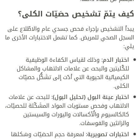
كيف يتمّ تشخيص حصَيّات الكلى؟
يبدأ التشخيص بإجراء فحص جسدي عام والاطّلاع على
السجل الصحي للمريض. كما تشمل الاختبارات الأخرى ما
يلي:
اختبار الدم:
وذلك لقياس الكفاءة الوظيفية
للكُليتين والبحث عن علامات الالتهاب والمشاكل
الكيميائية الحيوية التي أدّت إلى تشَكُّل حصيّات
الكلى.
اختبار عينة البول (تحليل البول):
للبحث عن علامات
الالتهاب وفحص مستويات المواد المشَكّلة للحصيّات،
كالكالسيوم والُأكسالات واليورات والسيستين
والزانثين والفوسفات.
اختبارات تصويرية:
لمعرفة حجم الحصَيّات وشكلها