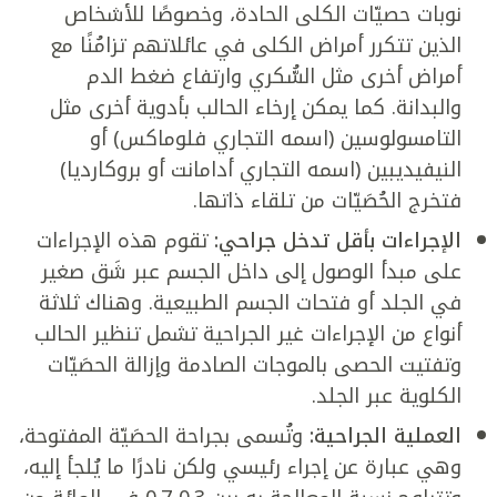
نوبات حصيّات الكلى الحادة، وخصوصًا للأشخاص
الذين تتكرر أمراض الكلى في عائلاتهم تزامُنًا مع
أمراض أخرى مثل السُّكري وارتفاع ضغط الدم
والبدانة. كما يمكن إرخاء الحالب بأدوية أخرى مثل
التامسولوسين (اسمه التجاري فلوماكس) أو
النيفيديبين (اسمه التجاري أدامانت أو بروكارديا)
فتخرج الحُصَيّات من تلقاء ذاتها.
الإجراءات بأقل تدخل جراحي:
تقوم هذه الإجراءات
على مبدأ الوصول إلى داخل الجسم عبر شَق صغير
في الجلد أو فتحات الجسم الطبيعية. وهناك ثلاثة
أنواع من الإجراءات غير الجراحية تشمل تنظير الحالب
وتفتيت الحصى بالموجات الصادمة وإزالة الحصَيّات
الكلوية عبر الجلد.
العملية الجراحية:
وتُسمى بجراحة الحصَيّة المفتوحة،
وهي عبارة عن إجراء رئيسي ولكن نادرًا ما يُلجأ إليه،