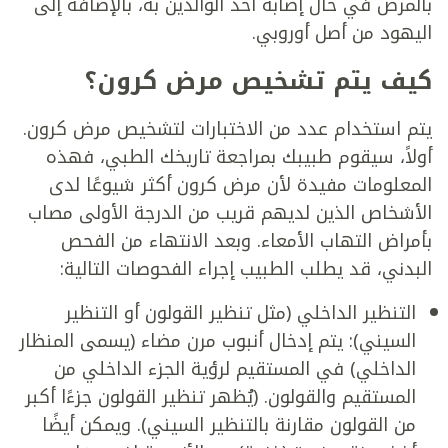
بالمرض في حال إصابة أحد الوالدين به، بالإضافة إلى
اليهود من أصل أوروبي.
كيف يتم تشخيص مرض كرون؟
يتم استخدام عدد من الاختبارات لتشخيص مرض كرون.
أولاً، سيقوم طبيبك بمراجعة تاريخك الطبي، فهذه
المعلومات مفيدة لأن مرض كرون أكثر شيوعًا لدى
الأشخاص الذين لديهم قريب من الدرجة الأولى مصاب
بأمراض التهاب الأمعاء. وبعد الانتهاء من الفحص
البدني، قد يطلب الطبيب إجراء الفحوصات التالية:
التنظير الداخلي (مثل تنظير القولون أو التنظير
السيني): يتم إدخال أنبوب مرن مضاء (يسمى المنظار
الداخلي) في المستقيم لرؤية الجزء الداخلي من
المستقيم والقولون. (يُظهر تنظير القولون جزءًا أكبر
من القولون مقارنة بالتنظير السيني). ويمكن أيضًا