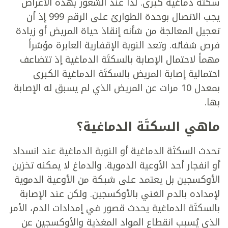
سكتَة دماغية كبرى. لذا عند الشعور بهذه الأعراض
يجب الاتصال بوحدة الطوارئ على الرقم 999 إذ أن
تعجيل المعالجة من شأنه إنقاذ حياة المريض أو زيادة
فرص شفائه. وتعد النوبة الإقفارية العابرة مؤشراً
مهماً لاحتمال الإصابة بالسكتَة الدماغية إذ تتضاعف
احتمالية إصابة المريض بالسكتَة الدماغية الكبرى
بمعدل 10 مرات عن المريض الذي لم يسبق له الإصابة
بها.
ماهي السكتَة الدماغية؟
تحدث السكتَة الدماغية أو النوبة الدماغية عند انسداد
أو انفجار أحد الأوعية الدموية. والدماغ لا يمكنه تخزين
الأوكسجين بل يعتمد على شبكة من الأوعية الدموية
لإمداده بالدم الغني بالأوكسجين. ولكن عند الإصابة
بالسكتَة الدماغية يحدث قصور في إمدادات الدم، الأمر
الذي يُسبب انقطاع المواد المغذية والأوكسجين عن