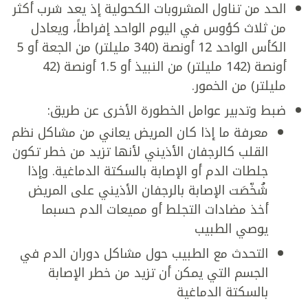
الحد من تناول المشروبات الكحولية إذ يعد شرب أكثر
من ثلاث كؤوس في اليوم الواحد إفراطاً، ويعادل
الكأس الواحد 12 أونصة (340 مليلتر) من الجعة أو 5
أونصة (142 مليلتر) من النبيذ أو 1.5 أونصة (42
مليلتر) من الخمور.
ضبط وتدبير عوامل الخطورة الأخرى عن طريق:
معرفة ما إذا كان المريض يعاني من مشاكل نظم
القلب كالرجفان الأذيني لأنها تزيد من خطر تكون
جلطات الدم أو الإصابة بالسكتة الدماغية. وإذا
شُخّصَت الإصابة بالرجفان الأذيني على المريض
أخذ مضادات التجلط أو مميعات الدم حسبما
يوصي الطبيب
التحدث مع الطبيب حول مشاكل دوران الدم في
الجسم التي يمكن أن تزيد من خطر الإصابة
بالسكتة الدماغية