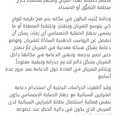
مصمم خصيصاً لهذا الغرض ومجهز بمصفاة خارج
منطقة التضيُّق أو الانسداد.
وحالما يُثَبت البالون في مكانه يتم نفخ طرفه لثوانٍ
كي يتوسع الشريان وينفتح، وتلتقط المصفاة أو ما
يسمى بجهاز الحماية الانصمامي أي رفات يمكن أن
تنفصل عن الرواسب الدهنية السادَّة للشريان. وتوضع
دعامة بشكل شبكة معدنية في الشريان ثمَّ تنفتح
حتى تصير بحجمه. وتبقى الدعامة في مكانها داخل
الشريان بشكل دائم لتدعم جدرانه وتبقيه مفتوحاً.
ويلتئم الشريان في العادة حول الدعامة بعد مرور عدة
أسابيع.
وقد أظهرت الدراسات البحثية أن استخدام دعامة
الشرايين السباتية مع جهاز الحماية الانصمامي يكون
بنفس فعالية استئصال بطانة الشرايين السباتية لدى
المريض الذي يكون في دائرة الخطر عند خضوعه