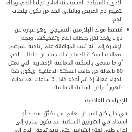
الأدوية المضادة المستحدثة لعلاج تجلط الدم، وذلك
لتمييع دم المريض وبالتالي الحد من تكون جلطات
الدم.
مُنشط مولد البلازمين النسيجي:
وهو عبارة عن
دواء يؤخذ لحَل جلطات الدم وتفكيكها، وتجدر
الإشارة إلى أنه تمت الموافقة على إتاحته للمرضى
لمعالجة السكتة الدماغية الناجمة عن جلطات الدم،
أو ما تسمى بالسكتة الدماغية الإقفارية التي تمثل
80 بالمائة من حالات السكتة الدماغية. ويكون هذا
الدواء فعالاً إذا تم أخذه خلال 3 ساعات بعد بداية
ظهور أعراض السكتة الدماغية.
الإجراءات العلاجية
في حال كان المريض يعاني من تضيُّق شديد أو
انسداد في الشرايين السباتية قد يكون بحاجةٍ إلى
إجراء طبي لفتح الشرايين حتى يزيد تدفق الدم إلى