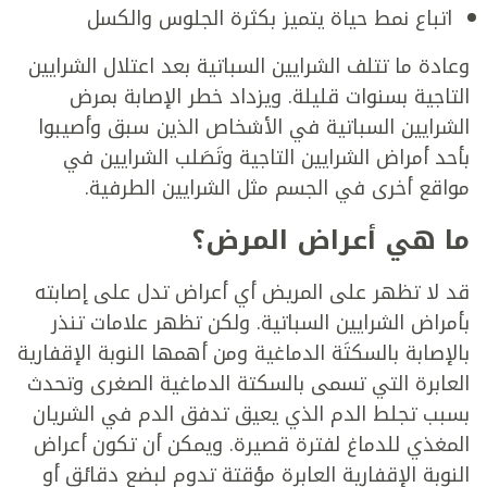
اتباع نمط حياة يتميز بكثرة الجلوس والكسل
وعادة ما تتلف الشرايين السباتية بعد اعتلال الشرايين
التاجية بسنوات قليلة. ويزداد خطر الإصابة بمرض
الشرايين السباتية في الأشخاص الذين سبق وأصيبوا
بأحد أمراض الشرايين التاجية وتَصَلب الشرايين في
مواقع أخرى في الجسم مثل الشرايين الطرفية.
ما هي أعراض المرض؟
قد لا تظهر على المريض أي أعراض تدل على إصابته
بأمراض الشرايين السباتية. ولكن تظهر علامات تنذر
بالإصابة بالسكتَة الدماغية ومن أهمها النوبة الإقفارية
العابرة التي تسمى بالسكتة الدماغية الصغرى وتحدث
بسبب تجلط الدم الذي يعيق تدفق الدم في الشريان
المغذي للدماغ لفترة قصيرة. ويمكن أن تكون أعراض
النوبة الإقفارية العابرة مؤقتة تدوم لبضع دقائق أو