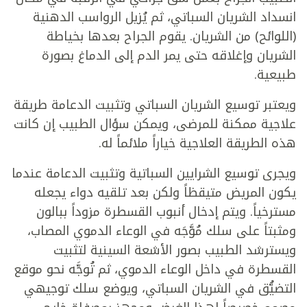
انسداد الشريان السباتي، ثم يُزيل الرواسب الدهنية
(اللوائح) من الشريان. يقوم الجراح بعدها بخياطة
الشريان وإغلاقه حتى يمر الدم إلى الدماغ بصورة
طبيعية.
ويعتبر توسيع الشريان السباتي وتثبيت الدعامة طريقة
علاجية ممكنة للمرضى، ويمكن سؤال الطبيب إن كانت
هذه الطريقة العلاجية خياراً ملائماً له.
ويجرى توسيع الشرايين السباتية وتثبيت الدعامة عندما
يكون المريض متيقظاً ولكن بعد تلقيه دواء يجعله
مسترخياً. ويتم إدخال أنبوب القسطرة مزوداً ببالون
ومثبتاً على سلك مُوَّجَه في الوعاء الدموي المصاب،
ويسترشد الطبيب بصور الأشعة السينية لتثبيت
القسطرة في داخل الوعاء الدموي، ثم تُوجَّه نحو موقع
التضيُّق في الشريان السباتي، ويوضع سلك توجيهي