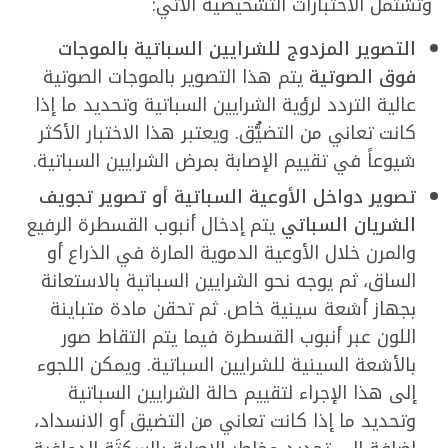
وتشتمل الاختبارات التشخيصية الآتي:
التصوير المزدوج للشرايين السباتية بالموجات
فوق الصوتية
يتم هذا التصوير بالموجات الصوتية
عالية التردد لرؤية الشرايين السباتية وتحديد ما إذا
كانت تعاني من التضيُّق. ويعتبر هذا الاختبار الأكثر
شيوعاً في تقييم الإصابة بمرض الشرايين السباتية.
تصوير دواخل الأوعية السباتية أو تصوير تجويف
الشريان السباتي
يتم إدخال أنبوب القسطرة الرفيع
والمرن خلال الأوعية الدموية المارة في الذراع أو
الساق، ثم يوجه نحو الشرايين السباتية بالاستعانة
بجهاز أشعة سينية خاص. ثم تحقن مادة متباينة
اللون عبر أنبوب القسطرة فيما يتم التقاط صور
بالأشعة السينية للشرايين السباتية. ويمكن اللجوء
إلى هذا الإجراء لتقييم حالة الشرايين السباتية
وتحديد ما إذا كانت تعاني من التضيق أو الانسداد،