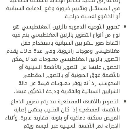
إضافة إلى تحديد مخاطر الإصابة بالسكتَة الدماغية
في المستقبل وتقييم ضرورة وضع الدعامة السباتية
أو الخضوع لعملية جراحية.
تصوير الأوعية الدموية بالرنين المغنطيسي
هو
نوع من أنواع التصوير بالرنين المغنطيسي يتم فيه
التقاط صور للشرايين السباتية باستخدام حقل
مغناطيسي وموجات راديوية. وفي عدة حالات يقدم
التصوير بالرنين المغنطيسي معلومات قد لا يمكن
الحصول عليها من التصوير بالأشعة السينية أو
بالأشعة فوق الصوتية أو بالتصوير المقطعي
المحوسَب، إذ أنه يوفر معلومات قيمة عن حالة
الشرايين السباتية والفقرية ودرجة التضيُّق فيها.
التصوير بالأشعة المقطعية
قد يتم تصوير الدماغ
بالأشعة المقطعية إذا كان الطبيب يخشى إصابة
المريض بسكتَة دماغية أو بنوبة إقفارية عابرة. وأثناء
الإجراء، تمر الأشعة السينية عبر الجسم ويتم