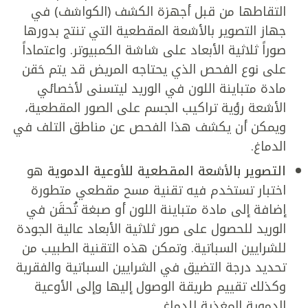
التقاطها من قبل أجهزة الكشف (الكواشف) في
جهاز التصوير بالأشعة المقطعية التي تنتج بدورها
صوراً ثلاثية الأبعاد على شاشة الكمبيوتر. واعتماداً
على نوع الفحص الذي يحتاجه المريض قد يتم حَقن
مادة متباينة اللون في الوريد ليتسنى لأخصائي
الأشعة رؤية تراكيب الجسم على الصور المقطعية،
ويمكن أن يكشف هذا الفحص عن مناطق التلف في
الدماغ.
التصوير بالأشعة المقطعية للأوعية الدموية
هو
اختبار تستخدم فيه تقنية مسح مقطعي متطورة
إضافة إلى مادة متباينة اللون أو صبغة تُحقَن في
الوريد للحصول على صور ثلاثية الأبعاد عالية الجودة
للشرايين السباتية. وتمكن هذه التقنية الطبيب من
تحديد درجة التضيق في الشرايين السباتية والفقرية
وكذلك تقييم طريقة الوصول إليها وإلى الأوعية
الدموية المغذية للدماغ.