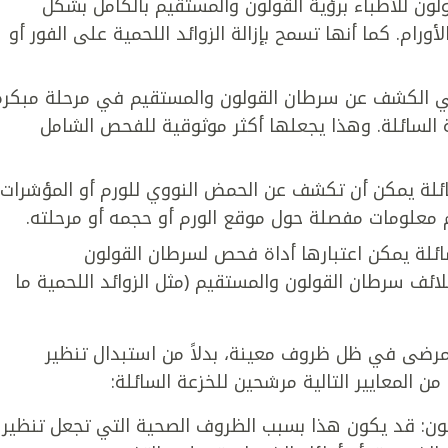
ولون للأطباء برؤية القولون والمستقيم بالكامل بشكل
ورام. كما أنها تسمح بإزالة الزوائد اللحمية على الفور أو
في الكشف عن سرطان القولون والمستقيم في مرحلة مبكرة
عة السائلة. وهذا يجعلها أكثر موثوقية للفحص الشامل
ئلة يمكن أن تكشف عن الحمض النووي للورم أو المؤشرات
دم معلومات مفصلة حول موقع الورم أو حجمه أو مرحلته.
ائلة يمكن اعتبارها أداة فحص لسرطان القولون
ائف سرطان القولون والمستقيم (مثل الزوائد اللحمية ما
لمرضى في ظل ظروف معينة، بدلاً من استبدال تنظير
ن المعايير التالية مرشحين للخزعة السائلة:
ولون: قد يكون هذا بسبب الظروف الصحية التي تجعل تنظير