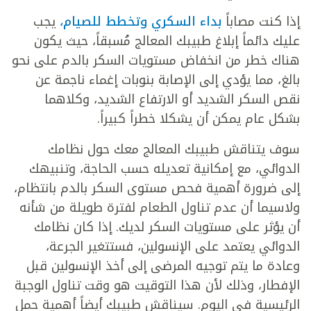
إذا كنت مصاباً
بداء السكري وتخطط للصيام،
يجب
عليك دائماً إبلاغ طبيبك المعالج مُسبقاً، حيث يكون
هناك خطر من انخفاض مستويات السكر بالدم على نحو
بالغ، مما يؤدي إلى الإصابة بنوبات إغماء ناجمة عن
نقص السكر الشديد أو الارتفاع الشديد، وكلاهما
بشكل عام يمكن أن يشكلا خطراً كبيراً.
سوف يتناقش طبيبك المعالج معك حول نظامك
الدوائي، مع إمكانية تعديله حسب الحاجة، وتنبيهك
إلى ضرورة أهمية فحص مستوى السكر بالدم بانتظام،
ولاسيما أن عدم تناول الطعام لفترة طويلة من شأنه
أن يؤثر على مستويات السكر لديك. إذا كان نظامك
الدوائي يعتمد على الإنسولين، فستتغير الجرعة،
وعادة ما يتم توجيه المرضى إلى أخذ الإنسولين قبل
الإفطار، وذلك لأن هذا التوقيت هو وقت تناول الوجبة
الرئيسية في اليوم. سيناقش طبيبك أيضاً أهمية حمل