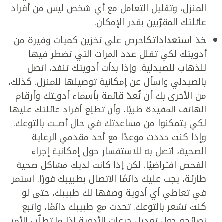
المنزل، وتقليل التعامل مع أي شخص ليس من أفراد
عائلتك المقرّبين بقدر الإمكان.
خذ استعداداتك
احرص على تخزين كميات وفيرة من
أدويتك لكي تقلل عدد المرات التي تضطر فيها
للذهاب للصيدلية. وإذا بدأت أدويتك تنفد، اتصل
بالصيدلي واسأل عن إمكانية توصيلها للمنزل. كذلك،
من الأحرى بك أن تُعدّ قائمة بأسماء أدويتك وأرقام
الهاتف المفيدة طبيًا، وأن تطلِع أفراد عائلتك عليها
لكي يتمكنوا من مساعدتك في حال أصبت بالتوعك.
وإذا كنت حددت موعدًا مع أحد مقدمي الرعاية
الصحية، اتصل به للاستفسار حول إمكانية إجراء
الفحص افتراضيًا. لكن إذا كانت لديك مشاكل صحية
طارئة، يجب عليك دائمًا الاتصال بطبيبك فورًا. استمر
في تعاطي أي أدوية وصفها لك طبيبك، حتى لو
كنت تشعر بالتوعك. تحدث مع طبيبك دائمًا، واتبع
نصائحه حول تعديل جرعات الأدوية إذا ما تطلّب الأمر.