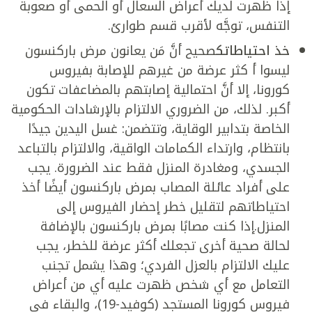
إذا ظهرت لديك أعراض السعال أو الحمى أو صعوبة
التنفس، توجَّه لأقرب قسم طوارئ.
خذ احتياطاتك
صحيح أنَّ مَن يعانون مرض باركنسون
ليسوا أ كثر عرضة من غيرهم للإصابة بفيروس
كورونا، إلا أنَّ احتمالية إصابتهم بالمضاعفات تكون
أكبر. لذلك، من الضروري الالتزام بالإرشادات الحكومية
الخاصة بتدابير الوقاية، وتتضمن: غسل اليدين جيدًا
بانتظام، وارتداء الكمامات الواقية، والالتزام بالتباعد
الجسدي، ومغادرة المنزل فقط عند الضرورة. يجب
على أفراد عائلة المصاب بمرض باركنسون أيضًا أخذ
احتياطاتهم لتقليل خطر إحضار الفيروس إلى
المنزل.إذا كنت مصابًا بمرض باركنسون بالإضافة
لحالة صحية أخرى تجعلك أكثر عرضة للخطر، يجب
عليك الالتزام بالعزل الفردي؛ وهذا يشمل تجنب
التعامل مع أي شخص ظهرت عليه أي من أعراض
فيروس كورونا المستجد (كوفيد-19)، والبقاء في