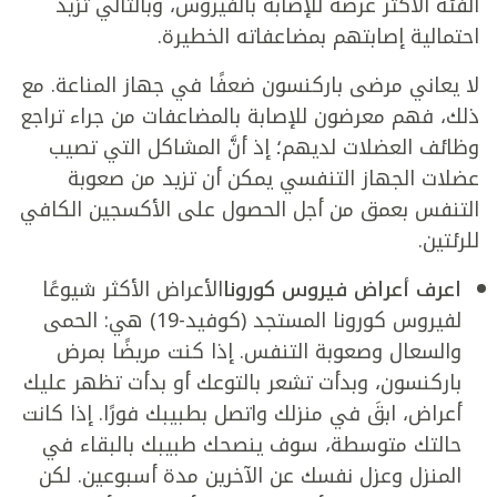
الفئة الأكثر عرضة للإصابة بالفيروس، وبالتالي تزيد
احتمالية إصابتهم بمضاعفاته الخطيرة.
لا يعاني مرضى باركنسون ضعفًا في جهاز المناعة. مع
ذلك، فهم معرضون للإصابة بالمضاعفات من جراء تراجع
وظائف العضلات لديهم؛ إذ أنَّ المشاكل التي تصيب
عضلات الجهاز التنفسي يمكن أن تزيد من صعوبة
التنفس بعمق من أجل الحصول على الأكسجين الكافي
للرئتين.
اعرف أعراض فيروس كورونا
الأعراض الأكثر شيوعًا
لفيروس كورونا المستجد (كوفيد-19) هي: الحمى
والسعال وصعوبة التنفس. إذا كنت مريضًا بمرض
باركنسون، وبدأت تشعر بالتوعك أو بدأت تظهر عليك
أعراض، ابقَ في منزلك واتصل بطبيبك فورًا. إذا كانت
حالتك متوسطة، سوف ينصحك طبيبك بالبقاء في
المنزل وعزل نفسك عن الآخرين مدة أسبوعين. لكن