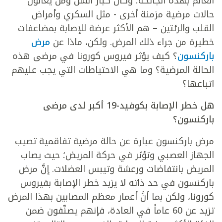
العالم بهذه الجائحة؛ وكان كبار السن ومَن يعانون
حالات مرضية مزمنة أخرى - مثل السكري وأمراض
القلب والرئتين – هم الأكثر عرضة للإصابة بمضاعفات
خطيرة من جراء ذلك المرض. ولكن، ماذا عن
مرض
باركنسون
؟ كيف يؤثر فيروس كورونا في مرضى هذه
الحالة المرضية؟ وما هي الاحتياطات التي يجب عليهم
اتباعها؟
هل خطر الإصابة بكوفيد-19 أكبر لدى مرضى
باركنسون؟
مرض باركنسون عبارة عن حالة مرضية تفاقمية تصيب
الجهاز العصبي وتؤثر في حركة المريض؛ حيث يصاب
المريض بانتفاضات ورعشة وتيبس العضلات. إنَّ مرض
باركنسون في حد ذاته لا يزيد خطر الإصابة بفيروس
كورونا، ولكن بما أنَّ أعمار معظم المصابين بهذا المرض
تزيد عن 60 عاماً في العادة، فإنهم يصنّفون ضمن