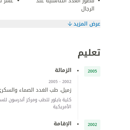
قصور الغدد التناسلية عند
عسر ش
الرجال
عرض المزيد
تعليم
الزمالة
2005
2002 - 2005
زميل، طب الغدد الصماء والسكر
كلية بايلور للطب ومركز أندرسون ل
الأمريكية
الإقامة
2002