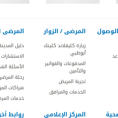
الوصول
المرضى / الزوار
المرضى ا
زيارة كليفلاند كلينك
دليل المدينة
أبوظبي
عد
الاستشارات ا
المدفوعات والفواتير
الأسئلة الش
والتأمين
رحلة المرضى
تجربة المريض
شراكات المر
الخدمات والمرافق
خدمات المرض
صحية
المركز الإعلامي
روابط أخ