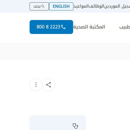
يل الموردين
الوظائف
المواعيد
بحث
ENGLISH
طبيب
المكتبة الصحية
2223 8 800