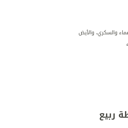
صماء والسكري، والأيض
ة ربيع