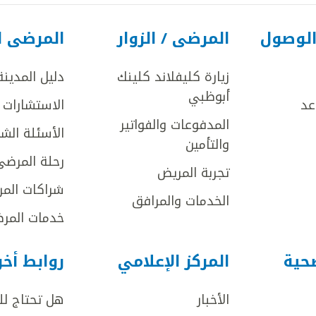
الوصول
المرضى / الزوار
المرضى ا
زيارة كليفلاند كلينك
دليل المدينة
أبوظبي
عد
الاستشارات ا
المدفوعات والفواتير
الأسئلة الش
والتأمين
رحلة المرضى
تجربة المريض
شراكات المر
الخدمات والمرافق
خدمات المرض
صحية
المركز الإعلامي
روابط أخ
الأخبار
هل تحتاج ل