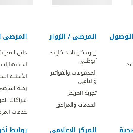
الوصول
المرضى / الزوار
المرضى ا
زيارة كليفلاند كلينك
دليل المدينة
أبوظبي
عد
الاستشارات ا
المدفوعات والفواتير
الأسئلة الش
والتأمين
رحلة المرضى
تجربة المريض
شراكات المر
الخدمات والمرافق
خدمات المرض
صحية
المركز الإعلامي
روابط أخ