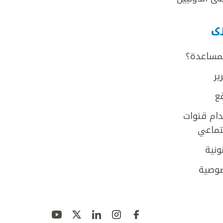
رى
لمساعدة؟
ير
ع
ام قنوات
جتماعي
ونية
وصية