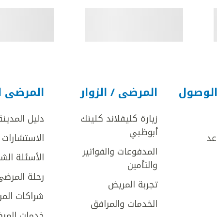
الوصول
المرضى / الزوار
المرضى ا
زيارة كليفلاند كلينك
دليل المدينة
أبوظبي
عد
الاستشارات ا
المدفوعات والفواتير
الأسئلة الش
والتأمين
رحلة المرضى
تجربة المريض
شراكات المر
الخدمات والمرافق
خدمات المرض