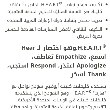
®
تكييف نموذج تواصل
H.E.A.R.T الخاص بكليفلاند
كلينك مع الثقافة المحليّة لتقديم الخدمة المتميزة
تدريب مختص بثقافة دولة الإمارات العربية المتحدة
التكيف الثقافي لأفضل الممارسات الهادفة لتحسين
تجربة المريض
®
H.E.A.R.T.وهو اختصار لـ Hear
اسمع، Empathize تعاطف،
Apologize اعتذر، Respond استجب،
Thank أشكر
يستخدم كليفلاند كلينك أبوظبي نموذج تواصل مع
®
"هارت"
H.E.A.R.T وهو النموذج الذي يستخدمه
كليفلاند كلينك في الولايات المتحدة الأمريكية
لتقديم وتطوير ثقافة الخدمة المتميزة. والمحافظة