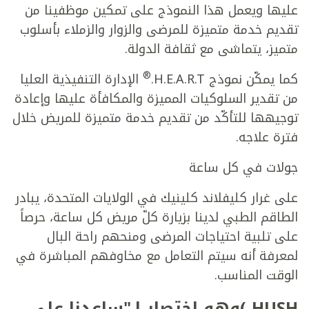
عليها ويعمل هذا النموذج على تمكين موظفينا من
تقديم خدمة متميزة للمرضى والزوار والزملاء بأسلوب
متميز، يتماشى مع ثقافة الدولة.
®
كما يمكّن نموذج H.E.A.R.T.
الإدارة التنفيذية العليا
من تقدير السلوكيات المميزة والمكافأة عليها وإعادة
توجيهها للتأكّد من تقديم خدمة متميزة للمريض خلال
فترة علاجه.
جولات في كل ساعة
على غرار كليفلاند كلينيك في الولايات المتحدة، يبادر
الطاقم الطبي لدينا بزيارة كلّ مريض كل ساعة، حرصاً
على تلبية احتياجات المرضى ومنحهم راحة البال
لمعرفة أنه سيتم التعامل مع مخاوفهم المباشرة في
الوقت المناسب.
HUSH )وهو اختصار لـ"ساعدنا على