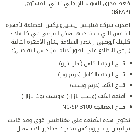
ضغط مجرى الهواء الإيجابي ثنائي المستوى
(BiPAP)
اصدرت شركة فيليبس ريسبيرونيكس المصنعة لأجهزة
التنفس التي يستخدمها بعض المرضى في كليفلاند
كلينك أبوظبي، إشعار السلامة بشأن الأجهزة التالية
(يرجى الاطلاع على الصور أدناه لمزيد من التفاصيل):
قناع الوجه الكامل (أمارا فيو)
قناع الوجه بالكامل (دريم وير)
قناع الأنف (دريم ويسب)
أقنعة الأنف (ويسب نازال) و(ويسب يوث نازال)
قناع المعالجة 3100 NC/SP
تحتوي هذه الأقنعة على مغناطيس قوي وقد قامت
فيليبس ريسبيرونيكس بتحديث محاذير الاستعمال