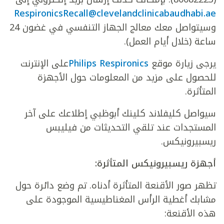
RespironicsRecall@clevelandclinicabaudhabi.ae
وسيتواصل معك معالج الجهاز التنفسي في غضون 24
ساعة (خلال أيام العمل).
يرجى زيارة موقع
Philips Respironics
على الإنترنت
للحصول على مزيد من المعلومات حول الأجهزة
المتأثرة.
سيواصل كليفلاند كلينك أبوظبي إطلاعك على آخر
المستجدات عند تلقي التحديثات من فيليبس
ريسبيرونيكس.
أجهزة ريسبيرونيكس المتأثرة:
تظهر صور الأقنعة المتأثرة أدناه. تم وضع دائرة حول
مشابك أغطية الرأس المغناطيسية الموجودة على
هذه الأقنعة: