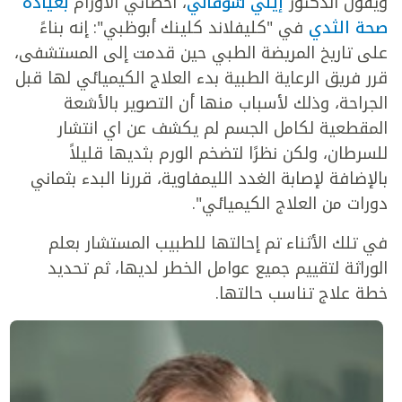
ويقول الدكتور
إيلي شوفاني
، اخصائي الأورام
بعيادة
صحة الثدي
في "كليفلاند كلينك أبوظبي": إنه بناءً
على تاريخ المريضة الطبي حين قدمت إلى المستشفى،
قرر فريق الرعاية الطبية بدء العلاج الكيميائي لها قبل
الجراحة، وذلك لأسباب منها أن التصوير بالأشعة
المقطعية لكامل الجسم لم يكشف عن اي انتشار
للسرطان، ولكن نظرًا لتضخم الورم بثديها قليلاً
بالإضافة لإصابة الغدد الليمفاوية، قررنا البدء بثماني
دورات من العلاج الكيميائي".
في تلك الأثناء تم إحالتها للطبيب المستشار بعلم
الوراثة لتقييم جميع عوامل الخطر لديها، ثم تحديد
خطة علاج تناسب حالتها.