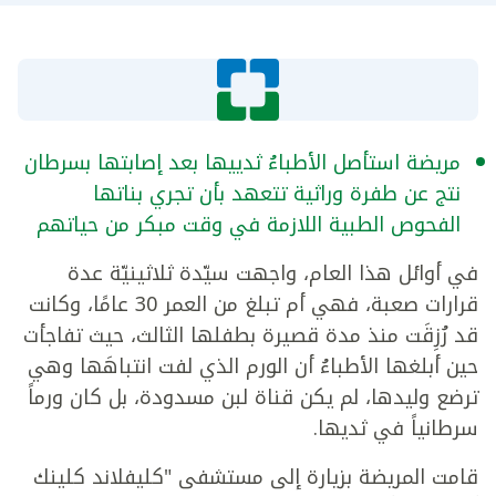
مريضة استأصل الأطباءُ ثدييها بعد إصابتها بسرطان
نتج عن طفرة وراثية تتعهد بأن تجري بناتها
الفحوص الطبية اللازمة في وقت مبكر من حياتهم
في أوائل هذا العام، واجهت سيّدة ثلاثينيّة عدة
قرارات صعبة، فهي أم تبلغ من العمر 30 عامًا، وكانت
قد رُزِقَت منذ مدة قصيرة بطفلها الثالث، حيث تفاجأت
حين أبلغها الأطباءُ أن الورم الذي لفت انتباهَها وهي
ترضع وليدها، لم يكن قناة لبن مسدودة، بل كان ورماً
سرطانياً في ثديها.
قامت المريضة بزيارة إلى مستشفى "كليفلاند كلينك