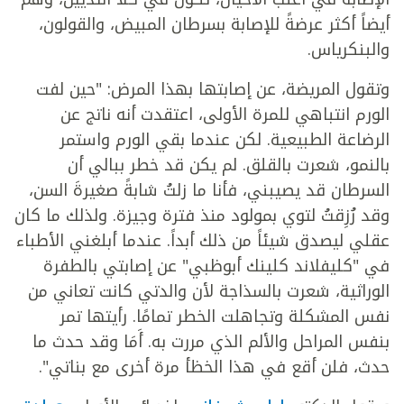
أيضاً أكثر عرضةً للإصابة بسرطان المبيض، والقولون،
والبنكرياس.
وتقول المريضة، عن إصابتها بهذا المرض: "حين لفت
الورم انتباهي للمرة الأولى، اعتقدت أنه ناتج عن
الرضاعة الطبيعية. لكن عندما بقي الورم واستمر
بالنمو، شعرت بالقلق. لم يكن قد خطر ببالي أن
السرطان قد يصيبني، فأنا ما زلتُ شابةً صغيرةَ السن،
وقد رُزِقتُ لتوي بمولود منذ فترة وجيزة. ولذلك ما كان
عقلي ليصدق شيئاً من ذلك أبداً. عندما أبلغني الأطباء
في "كليفلاند كلينك أبوظبي" عن إصابتي بالطفرة
الوراثية، شعرت بالسذاجة لأن والدتي كانت تعاني من
نفس المشكلة وتجاهلت الخطر تمامًا. رأيتها تمر
بنفس المراحل والألم الذي مررت به. أَمَا وقد حدث ما
حدث، فلن أقع في هذا الخظأ مرة أخرى مع بناتي".