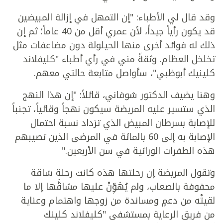
وقد قال لي الأطباء: "إن التمهل في إزالة المبيضين
قد يكون رأياً جيداً، لأن عمري أقل من 40 عاماً؛ ثم إن
ذلك له فوائد أخرى منها الحيلولة دون مضاعفات مثل
تخلخل العظام. وثقةً مني في رأي أطباء "كليفلاند
كلينيك أبوظبي"، سأواصل متابعة حالتي معهم.
وهنا يضيف الدكتور شوفاني، قائلاً: "إن هذا النهج
الذي ستسير عليه المريضة سيكون نهجاً وقائياً، تجنباً
للإصابة بسرطان المبيض الذي تزداد نسبة احتمال
الإصابة به إلى 60 بالمائة في المرضى الذين تصيبهم
هذه الطفرات الوراثية في سن الأربعين."
وتقول المريضة إن رحلتها هذه كانت رحلة شاقة
محفوفة بالصعاب، ولم يُهَوِّنْ عليها مشاقَّها إلا ما
لقيتْه من دعمٍ ومساندة من زوجها واهتمام وعناية
من فريق الرعاية بمستشفى "كليفلاند كلينك