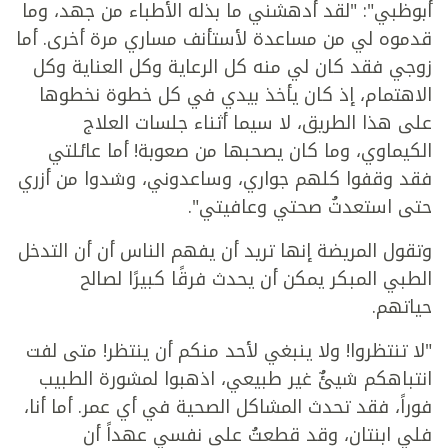
أبوظبي": "لقد أدهشني ما بذله الأطباء من جهد، وما
قدموه لي من مساعدة لأستأنف مساري مرة أخرى. أما
زوجي فقد كان لي منه كل الرعاية وكل العناية وكل
الاهتمام، إذ كان يأخذ بيدي في كل خطوة نخطوها
على هذا الطريق، لا سيما أثناء جلسات العلاج
الكيماوي، وما كان يصحبها من صعوبة! أما عائلتي
فقد وقفوا كلهم جواري، وساعدوني، وشدوا من أزري
حتى استعدتُ صحتي وعافيتي".
وتقول المريضة إنها تريد أن يفهم الناس أن أن التدخل
الطبي المبكر يمكن أن يحدث فرقًا كبيرًا لصالح
حياتهم.
"لا تنتظروا! ولا ينبغي لأحد منكم أن ينتظر! متى لفت
انتباهكم شيئٌ غير طبيعي، اذهبوا لمشورة الطبيب
فوراً، فقد تحدث المشاكل الصحية في أي عمر. أما أنا،
فلي ابنتان، وقد قطعتُ على نفسي عهداً أن