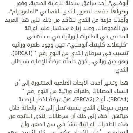
أبوظبي"، أحد مرافق مبادلة للرعاية الصحية، وفور
وصولها خضعت لتصوير الثدي الشعاعي "الماموجرام"،
وأُخِذَت خزعة من الثدي للتأكد من ذلك. تلى هذا المزيد
من الفحوصات، وعند زيارة مستشار علم الوراثة
المختص في الطفرات الوراثية في مستشفى
"كليفلاند كلينيك أبوظبي"، تبين وجود طفرة وراثية
تتسبب في سرطان الثدي من النوع رقم 1 (BRCA1)،
وهو جين وراثي، يكون حاملُه عرضةً للإصابة بسرطان
الثدي.
هذا وتشير أحدث الأبحاث العلمية المنشورة إلى أن
النساء المصابات بطفرات وراثية من النوع رقم 1
(BRCA1)، أو 2 (BRCA2)، هنّ عرضةً لخطر الإصابة
بمرض سرطان الثدي بنسبة تصل إلى 72 بالمائة خلال
حياتهن. أضف إلى ذلك أن سرطانات الثدي الناتجة عن
هذه الطفرات الوراثية تنشأ في سن الصغر، وأن
الإصابة في أغلب الأحيان، تكون في كلا الثديين، وهم