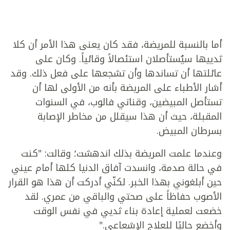
أما بالنسبة للمريضة، فقد كان يعنى هذا الأمر أن كلا
ثدييها سيُستأصلان استئصالاً وقائياً. وكان على
عائلتها أن تساندها وأن تشجعها على فعل ذلك. وقد
أشار الأطباء على المريضة بأنه من الأولى لها أن
تستأصل المبيضين، وقناتي فالوب، في السنوات
المقبلة، حيث أن هذا سيقلل من مخاطر الإصابة
بسرطان المبيض.
وعندما علمت المريضة بذلك اندهشت؛ وقالت: "كنت
في حالة صدمة، وانسدت آفاق الدنيا كلها أمام عيني
حين أبلغوني بهذا الخبر. لكنّي أدركت أن هذا هو القرار
الأصوب حفاظاً على صحتي والباقي من عمري. لقد
خضعت لعملية إعادة بناء ثديي في نفس الوقت
وأخضع حاليًا للعلاج الإشعاعي."