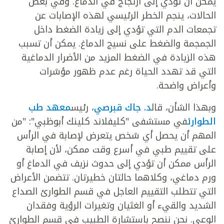
يمكن أن تؤدي إلى ارتجاج في الدماغ. وفي بعض
الحالات، ينجم الخطر الرئيسي لهذه الإصابات عن
تجمعات الدم التي تؤدي إلى زيادة الضغط داخل
الجمجمة والضغط على نسيج الدماغ. يمكن أن تسبب
هذه الزيادة في الضغط المزيد من الأضرار الدماغية
التي قد تهدد الحياة رغم عدم ظهور مؤشرات
وأعراض واضحة.
وبهذا الشأن، قال
د. جاك قبرصي
، رئيس
معهد طب
الطوارئ
في مستشفى "كليفلاند كلينك أبوظبي": "من
المهم أن يحصل أي شخص يتعرض لإصابة في الرأس
على تقييم طبي في أسرع وقت ممكن، لأن إصابة
الرأس ممكن أن تؤدي إلى حدوث نزيف في الدماغ أو
ورم دماغي، وكلاهما حالتان خطيرتان. تتضمن الأعراض
التي تتطلب التقييم العاجل في قسم الطوارئ الصداع
الشديد والقيء أو الغثيان وتغيرات الرؤية وفقدان
الوعي. نحن ننصح باستشارة الطبيب في قسم الطوارئ