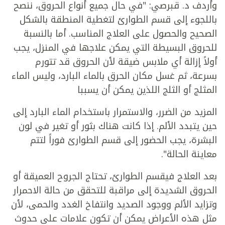
وأردف د. قبرصي: "في حال جميع أنواع الحروق، ننصح
باللجوء إلى قسم الطوارئ لتغطية المنطقة بالشكل
الصحيح والحصول على العلاج المناسب. أما بالنسبة
للحروق البسيطة التي يمكن علاجها في المنزل، يجب
أولاً إزالة أي ملابس ضيقة لأن الحروق قد تتورم
بسرعة، ثم غسل مكان الحرق بالماء البارد، وليس الماء
المثلج أو الثلج اللذين يمكن أن يسببا
المزيد من الضرر، والاستمرار باستخدام الماء البارد إلى
حين يتبدد الألم. إذا كانت هناك بثور أو تغير في لون
البشرة، يجب الحضور إلى قسم الطوارئ فوراً لتتم
معاينة الحالة".
بعد العلاج فيقسم الطوارئ، تحتاج الجروح العميقة أو
الحروق الشديدة إلى مراقبة للتحقق من حالة الاحمرار
وتزايد الألم ووجود الصديد وانتفاخ الغدد والحمى، لأن
مثل هذه الأعراض يمكن أن تكون علامات على حدوث