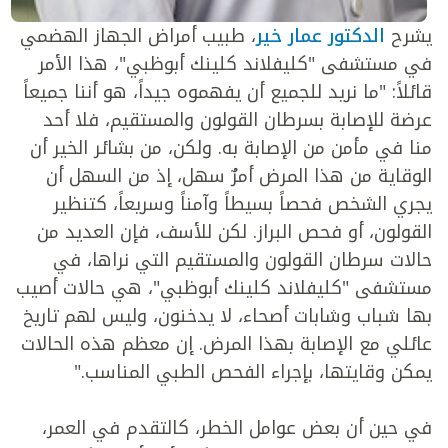
يشرح
الدكتور عمار خير
، طبيب أمراض الجهاز الهضمي
في مستشفى "كليفلاند كلينك أبوظبي"، هذا الأمر
قائلاً: "ما نريد للجميع أن يفهموه جيداً، هو أننا جميعاً
عرضة للإصابة بسرطان القولون والمستقيم، فلا أحد
منا في مأمن من الإصابة به. ولكن، من بشائر الخير أن
الوقاية من هذا المرض أمرٌ سهل، إذ من السهل أن
يجري الشخص فحصاً بسيطاً وآمناً وسريعاً، كتنظير
القولون، أو فحص البراز. لكن للأسف، فإن العديد من
حالات سرطان القولون والمستقيم التي نراها، في
مستشفى "كليفلاند كلينك أبوظبي"، هي حالات أصيب
بها شباب وشابات أصحاء، لا يدخنون، وليس لهم تاريخ
عائلي مع الإصابة بهذا المرض. إن معظم هذه الحالات
يمكن وقايتها، بإجراء الفحص الطبي المناسب."
في حين أن بعض عوامل الخطر، كالتقدم في العمر،