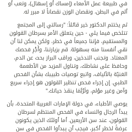
في طبيعة عمل الأمعاء (إمساك أو إسهال)، وتعب أو
ألم في البطن، ونقصان الوزن نقصاناً لا مبرر له.
ثم يختتم الدكتور خير قائلاً: "رسالتي إلى المجتمع
تتلخص فيما يلي - حين يتعلق الأمر بسرطان القولون
والمستقيم، فإننا جميعاً في خطر، ولكن يمكن لنا أن
نقي أنفسنا منه بسهولة. قم بزيارتنا، وأَجْرِ فحصك
المعتاد. وتجنب التدخين، وراقب البراز بحث عن الدم،
وحافظ على نشاطك، وتناول المزيد من الأطعمة
الغنيّة بالألياف، واتبع توصيات طبيبك بشأن الفحص
الطبي. إن إجراء فحص تنظير القولون هو إجراء سريع
وآمن وغير مؤلم، ولَرُبَّمَا ينقذ حياتك."
يوصي الأطباء، في دولة الإمارات العربية المتحدة، بأن
يبدأ الرجال والنساء في الفحص المنتظم لسرطان
القولون، عند سن الأربعين. أما أولئك الذين يكونون
عرضةً لخطر أكبر، فيجب أن يبدأوا الفحص في سن