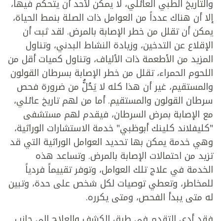
والتاريخ الطبي العائلي، لا يمكن لأحد أن يتحكم فيها،
إلا أن هناك عدداً من العوامل ذات الصلة بنمط الحياة،
يمكن أن تقلل من خطر الإصابة بالمرض. لقد ثبت أن
الإقلاع عن التدخين، وزيادة النشاط البدني، وتناول
المزيد من الأطعمة ذات الألياف، وتناول كميات أقل من
اللحوم الحمراء، تقلل من خطر الإصابة بسرطان القولون
والمستقيم، غير أن هذا كله لا يَحُلُّ من ضرورة فحص
سرطان القولون والمستقيم. أما من لهم تاريخ عائلي،
مع الإصابة بمرض السرطان، فيقدم لهم مستشفى
"كليفلاند كلينك أبوظبي" خدمة الاستشارات الوراثية،
وهي خدمة يمكن بها تحديد العوامل الوراثية التي قد
تزيد من احتمالات الإصابة بالمرض. وتساعد هذه
الخدمة في علاج تلك العوامل، وتوفر تقييماً فردياً
للمخاطر، وتعطي توصيات لكل شخص على حدة، وتبين
له متى يبدأ الفحص، ومتى يكرره.
فقد أدى التقدم في طرق الكشف والعلاج إلى جانب