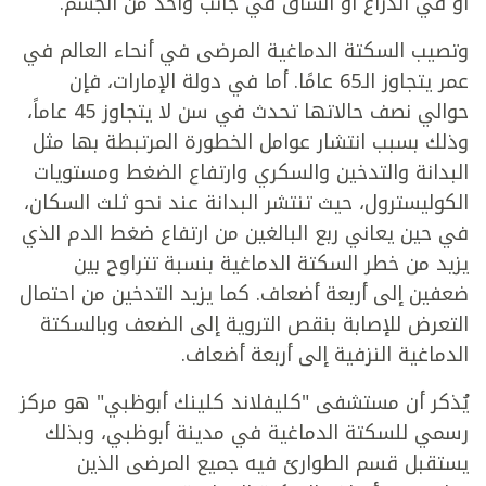
أو في الذراع أو الساق في جانب واحد من الجسم.
وتصيب السكتة الدماغية المرضى في أنحاء العالم في
عمر يتجاوز الـ65 عامًا. أما في دولة الإمارات، فإن
حوالي نصف حالاتها تحدث في سن لا يتجاوز 45 عاماً،
وذلك بسبب انتشار عوامل الخطورة المرتبطة بها مثل
البدانة والتدخين والسكري وارتفاع الضغط ومستويات
الكوليسترول، حيث تنتشر البدانة عند نحو ثلث السكان،
في حين يعاني ربع البالغين من ارتفاع ضغط الدم الذي
يزيد من خطر السكتة الدماغية بنسبة تتراوح بين
ضعفين إلى أربعة أضعاف. كما يزيد التدخين من احتمال
التعرض للإصابة بنقص التروية إلى الضعف وبالسكتة
الدماغية النزفية إلى أربعة أضعاف.
يُذكر أن مستشفى "كليفلاند كلينك أبوظبي" هو مركز
رسمي للسكتة الدماغية في مدينة أبوظبي، وبذلك
يستقبل قسم الطوارئ فيه جميع المرضى الذين