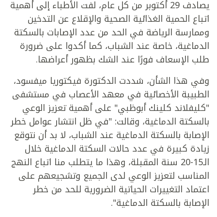
يصادف 29 أكتوبر من كل عام، لفت الأطباء إلى أهمية
اتباع الحمية الغذائية الصحية والإقلاع عن التدخين
وممارسة الرياضة في الحد من عدد الإصابات بالسكتة
الدماغية، خاصة عند الشباب، كما أكدوا على ضرورة
طلب الإسعاف فورًا عند الشك بظهور أعراضها.
وفي هذا الشأن، شددت الدكتورة فيكتوريا ميفسود،
الطبيبة الأخصائية في معهد الأعصاب في مستشفى
"كليفلاند كلينك أبوظبي" على أهمية تعزيز الوعي
بالسكتة الدماغية، وقالت: "في ظل انتشار عوامل خطر
الإصابة بالسكتة الدماغية عند الشباب، لا بد أن نتوقع
زيادة كبيرة في عدد حالات السكتة الدماغية خلال
الـ15-20 سنة المقبلة، وهذا ما يتطلب منا اتباع النهج
المناسب لتعزيز الوعي لدى الجميع وتشجيعهم على
اعتماد التغييرات الحياتية الضرورية للحد من خطر
الإصابة بالسكتة الدماغية".