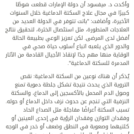
وأكدت د. ميفسود أن دولة الإمارات قطعت شوطًا
كبيرًا في مجال علاج السكتة الدماغية خلال السنوات
الأخيرة، وأضافت: "باتت تتوفر في الدولة العديد من
العلاجات المتطورة، مثل استئصال الخثرة، لتحقيق نتائج
أفضل لدى المرضى. لكن تعزيز الوعي بطبيعة الحالة
والدور الذي يلعبه اتباع أسلوب حياة صحي في
الوقاية منها مهم جدًا لإنقاذ الأجيال القادمة من الآثار
المدمرة للسكتة الدماغية".
يُذكر أن هناك نوعين من السكتة الدماغية: نقص
التروية الذي يحدث نتيجة تشكل جلطة دموية تمنع
وصول الدم المحمل بالأكسجين إلى الدماغ، والسكتة
النزفية التي تنجم عن حدوث نزف داخل الدماغ أو حوله.
تسبب السكتة أعراضًا مفاجئة مثل الصداع الحاد
وفقدان التوازن وفقدان الرؤية في إحدى العينين أو
كلتيهما وصعوبة في النطق وضعف أو خدر في الوجه