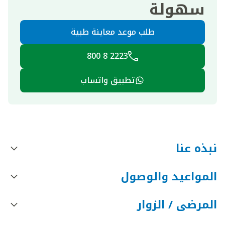
سهولة
طلب موعد معاينة طبية
2223 8 800
تطبيق واتساب
نبذه عنا
المواعيد والوصول
المرضى / الزوار