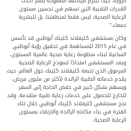
الرؤية، حيث تلتزم قيادتها الطموحة بنشر أحدث
القدرات التقنية التي تسهم في تحسين مستوى
الرعاية الصحية، ليس فقط لمنطقتنا، بل للبشرية
جمعاء."
وكان مستشفى كليفلاند كلينك أبوظبي قد تأسس
في عام 2015 للمساهمة في تحقيق رؤية أبوظبي
الساعية لبناء منظومة رعاية صحية عالمية المستوى،
ويعد المستشفى امتدادًا لنموذج الرعاية الصحية
المرموق الذي تتبعه كليفلاند كلينك حول العالم، حيث
يقدم خدماته الطبية الرائدة لأكثر من مليون مريض،
ويسهم بشكل كبير في خفض الحاجة إلى السفر
للخارج للحصول على خدمات رعاية طبية متقدمة. وقد
نجح مستشفى كليفلاند كلينك أبوظبي خلال تلك
الفترة في بناء مكانته الرائدة والارتقاء بمستوى
الرعاية الصحية..