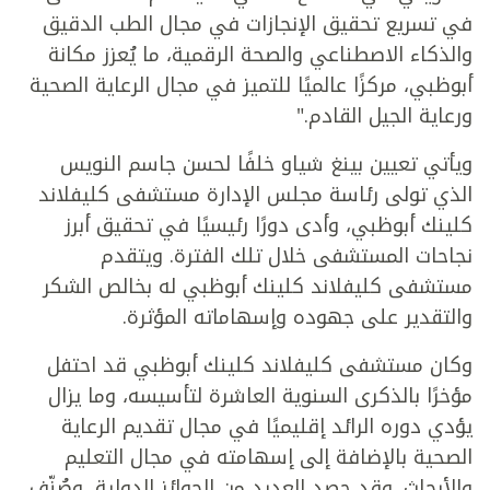
في تسريع تحقيق الإنجازات في مجال الطب الدقيق
والذكاء الاصطناعي والصحة الرقمية، ما يُعزز مكانة
أبوظبي، مركزًا عالميًا للتميز في مجال الرعاية الصحية
ورعاية الجيل القادم."
ويأتي تعيين بينغ شياو خلفًا لحسن جاسم النويس
الذي تولى رئاسة مجلس الإدارة مستشفى كليفلاند
كلينك أبوظبي، وأدى دورًا رئيسيًا في تحقيق أبرز
نجاحات المستشفى خلال تلك الفترة. ويتقدم
مستشفى كليفلاند كلينك أبوظبي له بخالص الشكر
والتقدير على جهوده وإسهاماته المؤثرة.
وكان مستشفى كليفلاند كلينك أبوظبي قد احتفل
مؤخرًا بالذكرى السنوية العاشرة لتأسيسه، وما يزال
يؤدي دوره الرائد إقليميًا في مجال تقديم الرعاية
الصحية بالإضافة إلى إسهامته في مجال التعليم
والأبحاث. وقد حصد العديد من الجوائز الدولية، وصُنِّف