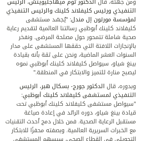
ومن جهته، قال
الدكتور توم ميهاجليويتش، الرئيس
التنفيذي ورئيس كليفلاند كلينك والرئيس التنفيذي
لمؤسسة مورتون إل مندل
: "يُجسّد مستشفى
كليفلاند كلينك أبوظبي رسالتنا العالمية لتقديم رعاية
صحية شاملة تتمحور حول مصلحة المرضى. ونفخر
بالإنجازات اللافتة التي حققها المستشفى على مدار
السنوات العشر الماضية، ونحن على ثقة بأنه بقيادة
بينغ شياو، سيواصل كليفلاند كلينك أبوظبي نموه
ليصبح منارة للتميز والابتكار في المنطقة."
وبدوره،
قال
الدكتور جورج- بسكال هبر، الرئيس
التنفيذي لمستشفى كليفلاند كلينك أبوظبي
:
"سيواصل مستشفى كليفلاند كلينك أبوظبي تحت
قيادة بينغ شياو، دوره الرائد في إعادة صياغة
مستقبل الرعاية الصحية. فمن خلال دمج أحدث التقنيات
مع الخبرات السريرية العالمية. وبصفته محفزًا للابتكار
التحويلي في القطاع الصحي، سيسهم المستشفى