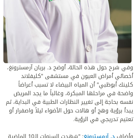
وفي شرح حول هذه الحالة، أوضح د. بريان آرمسترونغ،
أخصائي أمراض العيون في مستشفى "كليفلاند
كلينك أبوظبي" أن المياه البيضاء لا تسبب أعراضاً
واضحة في مراحلها المبكرة، وغالباً ما يجد المريض
نفسه بحاجة إلى تغيير النظارات الطبية في البداية، ثم
يبدأ برؤية وهج أو هالات حول الأضواء ليلاً واصفرار أو
تعتيم تدريجي في الرؤية.
وأضاف
د. آرمسترونغ
: "شهدت السنوات الـ10 الماضية