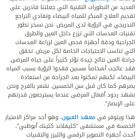
العديد من التطورات التقنية التي جعلتنا قادرين على
تقديم العلاج المبكر للمياه البيضاء وتفادي التراجع
التدريجي في الرؤية لدى المريض. نحن نسخر تطور
تقنيات العدسات التي تزرع داخل العين والطرق
الجراحية ودقة أجهزة فحص العين لزراعة العدسات
التي تناسب الاحتياجات الخاصة لكل مريض. تحقق
جراحة العين نتائج جيدة تؤثر كثيراً على حياة المرضى.
فقد عالجت أشخاصاً مسنين فقدوا الرؤية بسبب المياه
البيضاء، لكنهم تمكنوا بعد الجراحة من استعادة
بصرهم كما كان قبل سن الخمسين. نشعر بالفرح ونحن
نشهد ردود أفعال المرضى عندما يسترجعون قدرتهم
على الإبصار".
هذا ويتوفر في
معهد العيون
، وهو أحد مراكز الامتياز
الخمسة في مستشفى "كليفلاند كلينك أبوظبي"،
أحدث أجهزة التصوير الرقمي والليزر والتقنيات