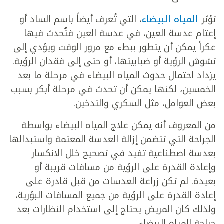
تؤثر
المياه البيضاء
، التي تُعرف أيضاً باسم الساد أو
إعتام عدسة العين، في عدسة العين فتُحدث فيها
عكراً يمكن أن يتطور ببطء مع مرور الوقت ويؤدي إلى
تشوش الرؤية أو ضبابيتها، أو حتى إلى فقدان الرؤية.
يزداد احتمال حدوث المياه البيضاء في مرحلة ما بعد
الخمسين، لكنها يمكن أن تحدث في مرحلة أبكر بسبب
بعض العوامل، مثل السكري والتدخين.
من المعروف أنه يمكن علاج المياه البيضاء بواسطة
الجراحة التي تتضمن إزالة العدسة المعتمة واستبدالها
بعدسة اصطناعية تفيد في تصحيح خلل الانكسار
وإعادة القدرة على الرؤية من مسافات قريبة أو
بعيدة. لم تكن زراعة العدسات من قبل قادرة على
إعادة القدرة على الرؤية من جميع المسافات البؤرية،
ولذلك كان المريض يحتاج إلى استخدام النظارات بعد
جراحة المياه البيضاء.