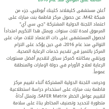
أعلن مستشفى كليفلاند كلينك أبوظبي، جزء من
شبكة M42، عن حصول مركز فاطمة بنت مبارك على
اعتماد اللجنة الدولية المشتركة "جي سي آي"
المرموق لمدة ثلاث سنوات. ويمثل هذا التكريم امتداداً
لحصول المستشفى على ذات الاعتماد لثلاث مرات على
التوالي منذ عام 2016، في حين يؤكد على التزام
المركز بالتميز في تقديم خدمات الرعاية الصحية،
ويرتقي بمكانته كمركز سباق لتقديم أفضل مستويات
الرعاية لعلاج الأورام في دولة الإمارات والمنطقة
عموماً.
وحرصت اللجنة الدولية المشتركة أثناء تقييم مركز
فاطمة بنت مبارك على استخدام دراسة استطلاعية
لتقييم عوامل الخطر SAFER Matrix، وتمثل أداةً
متطورة لتحديد وتصنيف المخاطر بناءً على سلامة