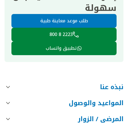
سهولة
طلب موعد معاينة طبية
2223 8 800
تطبيق واتساب
نبذه عنا
المواعيد والوصول
المرضى / الزوار