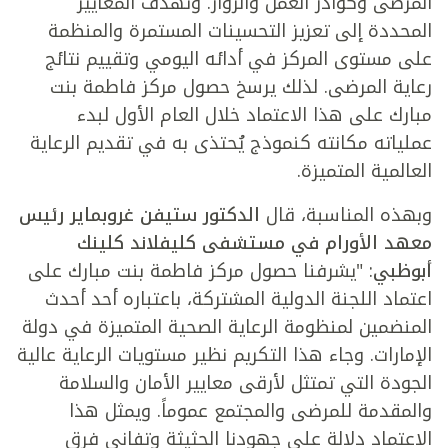
المرضى وكوادر العمل والزوار. وتهدف المعايير
المحددة إلى تعزيز التحسينات المستمرة والمنظمة
على مستوى المركز في أدائه اليومي وتقييم نتائج
رعاية المرضى. لذلك يرسخ حصول مركز فاطمة بنت
مبارك على هذا الاعتماد خلال العام الأول لبدء
عملياته مكانته كنموذج يُحتذى به في تقديم الرعاية
العالمية المتميزة.
وبهذه المناسبة، قال
الدكتور ستيفن غروبماير رئيس
معهد الأورام في مستشفى كليفلاند كلينك
أبوظبي
: "يشرفنا حصول مركز فاطمة بنت مبارك على
اعتماد اللجنة الدولية المشتركة، باعتباره أحد أحدث
المنضمين لمنظومة الرعاية الصحية المتميزة في دولة
الإمارات. وجاء هذا التكريم نظير مستويات الرعاية عالية
الجودة التي تمتثل لأرقى معايير الأمان والسلامة
والمقدمة للمرضى والمجتمع عموماً. ويمثل هذا
الاعتماد دلالة على جهودنا الحثيثة وتفاني فرق