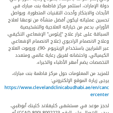
دولة الإمارات، استثمر مركز فاطمة بنت مبارك في
الأبحاث والابتكار وأحدث التقنيات المتطورة. ويواصل
تحسين عملياته ليكون أفضل منشأة من نوعها لعلاج
الأورام، بدعم من خياراته العلاجية والتشخيصية
السباقة على غرار علاج "إيثوس" الإشعاعي التكيفي،
وعلاج الانصمام الراديوي (علاج الانصمام الإشعاعي
عبر الشرايين باستخدام الإيتريوم -90)، وروبوت العلاج
الكيميائي، واحتضانه لفريق رعاية عالمي ومتعدد
التخصصات يضم أمهر الأطباء والخبراء.
للمزيد من المعلومات حول مركز فاطمة بنت مبارك،
يرجى زيارة الموقع الإلكتروني:
https://www.clevelandclinicabudhabi.ae/en/canc
ercenter
لحجز موعد في مستشفى كليفلاند كلينك أبوظبي،
يرجى الاتصال على الرقم 8002223 (800 CCAD) أو