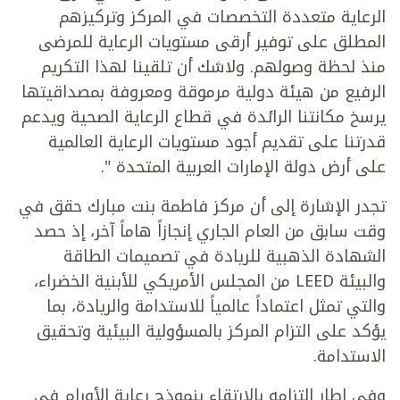
الرعاية متعددة التخصصات في المركز وتركيزهم
المطلق على توفير أرقى مستويات الرعاية للمرضى
منذ لحظة وصولهم. ولاشك أن تلقينا لهذا التكريم
الرفيع من هيئة دولية مرموقة ومعروفة بمصداقيتها
يرسخ مكانتنا الرائدة في قطاع الرعاية الصحية ويدعم
قدرتنا على تقديم أجود مستويات الرعاية العالمية
على أرض دولة الإمارات العربية المتحدة ".
تجدر الإشارة إلى أن مركز فاطمة بنت مبارك حقق في
وقت سابق من العام الجاري إنجازاً هاماً آخر، إذ حصد
الشهادة الذهبية للريادة في تصميمات الطاقة
والبيئة LEED من المجلس الأمريكي للأبنية الخضراء،
والتي تمثل اعتماداً عالمياً للاستدامة والريادة، بما
يؤكد على التزام المركز بالمسؤولية البيئية وتحقيق
الاستدامة.
وفي إطار التزامه بالارتقاء بنموذج رعاية الأورام في