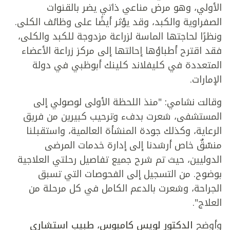
الأولي، وهو مرض مناعي ذاتي يضر بالقنوات
الصفراوية والكبد، وقد يؤثر أيضًا على وظائف الكلى.
ونظرًا لحاجتها الماسة لزراعة مزدوجة للكبد والكلى،
فقد اقترح أطباؤها إحالتها إلى مركز زراعة الأعضاء
المتعددة في كليفلاند كلينك أبوظبي في دولة
الإمارات.
وقالت نشامي: "منذ اللحظة الأولى لوصولي إلى
المستشفى، شعرت بدفء وترحيب كبيرين من فريق
الرعاية، وكذلك جودة المنشأة العالمية، واستقبلنا
منسّقٌ خاص أرشدنا إلى إدارة خدمات المرضى
الدوليين، حيث تم شرح جميع تفاصيل رحلتي العلاجية
بوضوح. من التسجيل إلى الفحوصات التي تسبق
الجراحة، وشعرت بالدعم الكامل في كل مرحلة من
العلاج".
وأوضح
الدكتور لويس كامبوس، طبيب استشاري