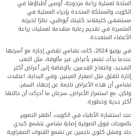
الملحة لعملية زراعة مزدوجة، أوصى أطباؤها في
الكويت والمملكة المتحدة بإجراء العملية في
مستشفى كليفلاند كلينك أبوظبي، نظرًا لخبرته
المتميزة في تقديم رعاية متقدمة لعمليات زراعة
الأعضاء المتعددة.
في يونيو 2024، كانت نشامي تقضي إجازة مع أسرتها
عندما بدأت تشعر بأعراض غير مألوفة، مثل التعب
الشديد، وانتفاخ القدمين، بالإضافة إلى أعراض أكثر
إثارة للقلق مثل اصفرار العينين. وفي البداية، اعتقدت
نشامي أن هذه الأعراض ناجمة عن إجهاد السفر،
ولكن، مع استمرار الأعراض، سرعان ما أدركت أن حالتها
أكثر جدية وخطورة.
عند استشارة الأطباء في الكويت، أظهر التصوير
بالموجات فوق الصوتية إصابة نشامي بتشمع كبدي
حاد وفشل كلوي ناجمين عن تشمع القنوات الصفراوية