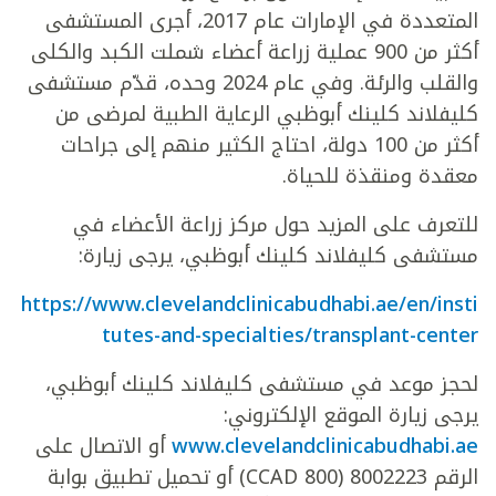
المتعددة في الإمارات عام 2017، أجرى المستشفى
أكثر من 900 عملية زراعة أعضاء شملت الكبد والكلى
والقلب والرئة. وفي عام 2024 وحده، قدّم مستشفى
كليفلاند كلينك أبوظبي الرعاية الطبية لمرضى من
أكثر من 100 دولة، احتاج الكثير منهم إلى جراحات
معقدة ومنقذة للحياة.
للتعرف على المزيد حول مركز زراعة الأعضاء في
مستشفى كليفلاند كلينك أبوظبي، يرجى زيارة:
https://www.clevelandclinicabudhabi.ae/en/insti
tutes-and-specialties/transplant-center
لحجز موعد في مستشفى كليفلاند كلينك أبوظبي،
يرجى زيارة الموقع الإلكتروني:
www.clevelandclinicabudhabi.ae
أو الاتصال على
الرقم 8002223 (800 CCAD) أو تحميل تطبيق بوابة