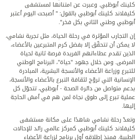
كلينك أبوظبي. وعبرت عن امتنانها لمستشفى
كليفلاند كلينك أبوظبي بالقول: " أصبحت اليوم أعتبر
أبوظبي وطني الثاني بكل فخر".
إن التجارب المؤثرة في رحلة الحياة، مثل تجربة نشامي،
لا يمكن أن تتحقّق إلا بفضل كرم المتبرعين بالأعضاء،
الذين تقدم عطاءاتهم الفريدة فرصة ثانية لحياة
المرضى. ومن خلال جهود "حياة"، البرنامج الوطني
للتبرع وزراعة الأعضاء والأنسجة البشرية، المبادرة
الإنسانية التي تروّج لثقافة التبرع بالأعضاء والأنسجة،
بدعم متواصل من دائرة الصحة - أبوظبي، تتحوّل كل
عملية تبرع إلى طوق نجاة لمن هم في أمسّ الحاجة
إليها.
وتعدّ رحلة نشامي شاهدًا على مكانة مستشفى
كليفلاند كلينك أبوظبي كمركز عالمي رائد للإحالات
الطبية. فمنذ إطلاقه أول برنامج لزراعة الأعضاء