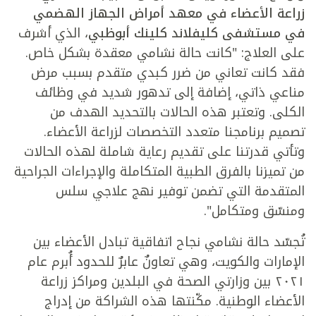
زراعة الأعضاء في معهد أمراض الجهاز الهضمي
في مستشفى كليفلاند كلينك أبوظبي
، الذي أشرف
على العلاج: "كانت حالة نشامي معقدة بشكل خاص.
فقد كانت تعاني من ضرر كبدي متقدم بسبب مرض
مناعي ذاتي، إضافة إلى تدهور شديد في وظائف
الكلى. وتعتبر هذه الحالات بالتحديد الهدف من
تصميم برنامجنا متعدد التخصصات لزراعة الأعضاء.
وتأتي قدرتنا على تقديم رعاية شاملة لهذه الحالات
من تميزنا بالفرق الطبية المتكاملة والإجراءات الجراحية
المتقدمة التي تضمن توفير نهج علاجي سلس
ومنسّق ومتكامل".
تُجسّد حالة نشامي نجاح اتفاقية تبادل الأعضاء بين
الإمارات والكويت، وهي تعاونٌ عابرٌ للحدود أُبرم عام
٢٠٢١ بين وزارتي الصحة في البلدين ومراكز زراعة
الأعضاء الوطنية. مكّنتها هذه الشراكة من إدراج