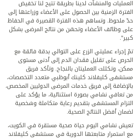
العمليات والمنشآت لدينا بطريقة تتيح لنا تخفيض
الفترة الزمنية بين الحصول على الأعضاء وزراعتها إلى
حدّ ملحوظ. وتساهم هذه الفترة القصيرة في الحفاظ
على وظائف الأعضاء وتحسّن من نتائج المرضى بشكل
كبير".
تمّ إجراء عمليتي الزرع على التوالي بدقة فائقة مع
الحرص على تقليل فقدان الدم إلى أدنى مستوى
ممكن، وتكللت العمليتان بالنجاح. وتأكد فريق
مستشفى كليفلاند كلينك أبوظبي متعدد التخصصات،
بالإضافة إلى فريق خدمات المرضى الدوليين المخصص،
من تعافي نشامي بصورة استثنائية، ما يؤكد على
التزام المستشفى بتقديم رعاية متكاملة وشخصية
لضمان أفضل النتائج الصحية.
تعيش نشامي اليوم حياة صحية مستقرة في الكويت،
مع استمرار متابعتها الدورية في مستشفى كليفلاند