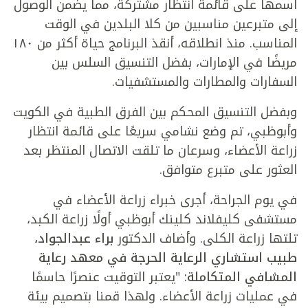
اسمها على قائمة انتظار مشتركة، مما يضمن الوصول
إلى متبرعين مناسبين من كلا البلدين في الوقت
المناسب. منذ انطلاقه، أنقذ البرنامج حياة أكثر من ١٨٠
مريضًا في الإمارات، بفضل التنسيق السلس بين
السفارات والمطارات والمستشفيات.
وبفضل التنسيق المحكم بين الفرق الطبية في الكويت
وأبوظبي، تم وضع نشامي سريعًا على قائمة انتظار
زراعة الأعضاء، وسرعان ما تلقت الاتصال المنتظر بعد
العثور على متبرع متوافق.
في يوم الجراحة، أجرى خبراء زراعة الأعضاء في
مستشفى كليفلاند كلينك أبوظبي أولًا زراعة الكبد،
تلتها زراعة الكلى. وأضاف الدكتور
براء عبدالجواد،
طبيب استشاري الرعاية الحرجة في معهد رعاية
المشافي المتكاملة
: "يعتبر التوقيت عنصرًا حاسمًا
في عمليات زراعة الأعضاء. ولهذا قمنا بتصميم بيئة