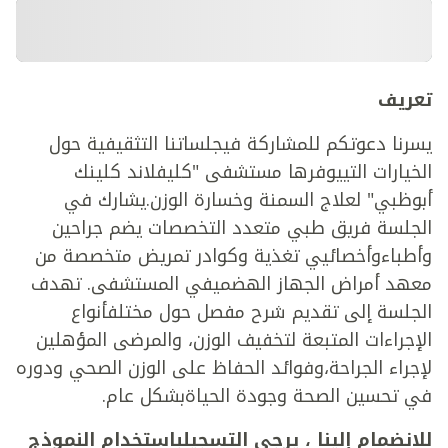
تعريف
يسرنا دعوتكم للمشاركة فيجلساتنا التثقيفية حول
الخيارات التييوفرها مستشفى "كليفلاند كلينك
أبوظبي" لعلاج السمنة وخسارة الوزن.يشارك في
الجلسة فريق طبي متعدد التخصصات يضم جراحين
وأطباءوأخصائيي تغذية وكوادر تمريض متخصصة من
معهد أمراض الجهاز الهضميفي المستشفى. تهدف
الجلسة إلى تقديم شرح مفصل حول مختلفأنواع
الإجراءات المتبعة لتخفيف الوزن، والمرضى المؤهلين
لإجراء الجراحة،وفوائد الحفاظ على الوزن الصحي ودوره
في تحسين الصحة وجودة الحياةبشكل عام.
للانضمام إلينا ، يرجى التسجيلباستخدام النموذج