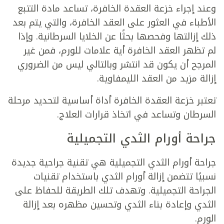
وعند إجراء خزعة العقدة الخافرة، تساعد مادة التتبع
الأطباء في العثور على العقد الخافرة، والتي يتم بعد
ذلك إزالتها وفحصها بحثًا عن الخلايا السرطانية. وإذا
لم تظهر العقد الخافرة أية علامات للورم، فمن غير
المرجح أن يكون قد انتشر وبالتالي ليس من الضروري
إزالة مزيد من العقد الليمفاوية.
تعتبر خزعة العقدة الخافرة أداة أساسية لتحديد مرحلة
السرطان وتساعد في اتخاذ قرارات العلاج.
جراحة أورام الثدي التجميلية
جراحة أورام الثدي التجميلية هي تقنية جراحية جديدة
نسبيًا تتضمن إزالة أورام الثدي باستخدام تقنيات
الجراحة التجميلية. وتهدف تلك الطريقة للحفاظ على
الثدي وإعادة بناء الثدي وتحسين مظهره بعد إزالة
الورم.