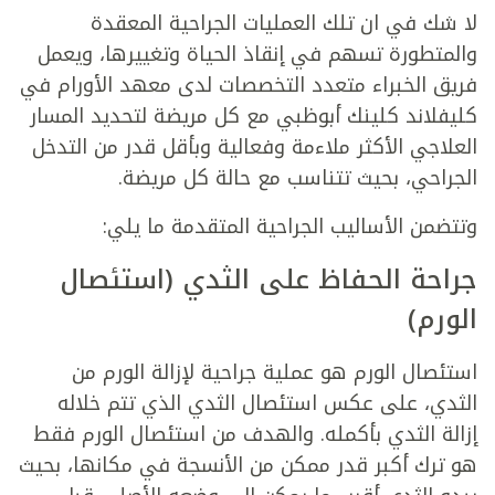
لا شك في ان تلك العمليات الجراحية المعقدة
والمتطورة تسهم في إنقاذ الحياة وتغييرها، ويعمل
فريق الخبراء متعدد التخصصات لدى معهد الأورام في
كليفلاند كلينك أبوظبي مع كل مريضة لتحديد المسار
العلاجي الأكثر ملاءمة وفعالية وبأقل قدر من التدخل
الجراحي، بحيث تتناسب مع حالة كل مريضة.
وتتضمن الأساليب الجراحية المتقدمة ما يلي:
جراحة الحفاظ على الثدي (استئصال
الورم)
استئصال الورم هو عملية جراحية لإزالة الورم من
الثدي، على عكس استئصال الثدي الذي تتم خلاله
إزالة الثدي بأكمله. والهدف من استئصال الورم فقط
هو ترك أكبر قدر ممكن من الأنسجة في مكانها، بحيث