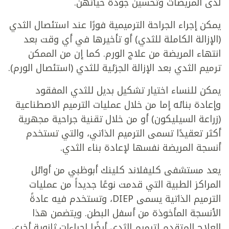
لدى المريضات وتحسين جودة حياتهن.
يمكن إجراء الجراحة الترميمية فورًا عند استئصال الثدي
(الإزالة الكاملة للثدي) أو تأخيرها في أي وقت بعد
انتهاء المريضة من علاج الورم. كما إن من الممكن
ترميم الثدي بعد الإزالة الجزئية للثدي (استئصال الورم).
يمكن للنساء اختيار تشكيل بديل للثدي المفقود
وإعادة بنائه إما من خلال عمليات الترميم الاصطناعية
(زراعة السيليكون) أو من خلال تقنية جراحية مجهرية
أكثر تعقيدًا تسمى الترميم الذاتي، والتي تستخدم
أنسجة المريضة نفسها لإعادة بناء الثدي.
يعد مستشفى كليفلاند كلينك أبوظبي من أوائل
المراكز الطبية التي قدمت نوعًا جديداً من عمليات
الترميم الذاتية يسمى DIEP، وتستخدم فيه عادةً
الأنسجة المأخوذة من أسفل البطن. ويتضمن هذا
العلاج المتقدم لترميم الثدي أيضًا إجراءات ثانوية أخرى