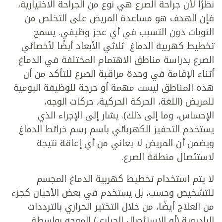
نظرًا لأن جراحة الصرع هي نوع من الجراحة الاختيارية،
فإن الهدف هو مساعدة المريض على التخلص من
النوبات دون التسبب في أي عجز وظيفي. يسمح
تخطيط كهربية الدماغ ثلاثي الأبعاد
أيضًا لأخصائي
الصرع بدراسة مناطق الاهتمام المختلفة في الدماغ
أثناء الإقامة في وحدة مراقبة الصرع للتأكد من أن
هذه المناطق ليست مهمة أو حرجة للوظيفة اليومية
للمريض (اللغة، الحركة الحركية، حركات الوجه،
الإحساس، وما إلى ذلك). يشار إلى الإجراء الذي
يستخدم التحفيز الكهربائي باسم رسم خرائط الدماغ
ويضمن أن المريض لا يعاني من أي إعاقة نتيجة
لاستئصال منطقة الصرع.
لا يتم استخدام تخطيط كهربية الدماغ المجسم
للتشخيص وحسب، بل يستخدم في بعض الأحيان كجزء
من العلاج أيضًا، من خلال التخثير الحراري بالترددات
الراديوية (أو الاستئصال الحراري) الموجه بواسطة