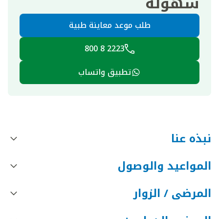
سهولة
طلب موعد معاينة طبية
2223 8 800
تطبيق واتساب
نبذه عنا
المواعيد والوصول
المرضى / الزوار