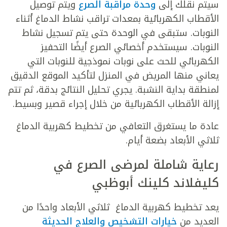
سيتم نقلك إلى
وحدة مراقبة الصرع
ويتم توصيل
الأقطاب الكهربائية بمعدات تراقب نشاط الدماغ أثناء
النوبات. ستبقى في الوحدة حتى يتم تسجيل نشاط
النوبات. سيستخدم أخصائي الصرع أيضًا التحفيز
الكهربائي للحث على نوبات نموذجية للنوبات التي
يعاني منها المريض في المنزل لتأكيد الموقع الدقيق
لمنطقة بداية النشبة. يجري تحليل النتائج بدقة، ثم تتم
إزالة الأقطاب الكهربائية من خلال إجراء قصير وبسيط.
عادة ما يستغرق التعافي من
تخطيط كهربية الدماغ
ثلاثي الأبعاد
بضعة أيام.
رعاية شاملة لمرضى الصرع في
كليفلاند كلينك أبوظبي
يعد
تخطيط كهربية الدماغ ثلاثي الأبعاد
واحدًا من
العديد من
خيارات التشخيص والعلاج الحديثة