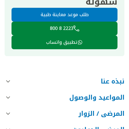
سهولة
طلب موعد معاينة طبية
2223 8 800
تطبيق واتساب
نبذه عنا
المواعيد والوصول
المرضى / الزوار