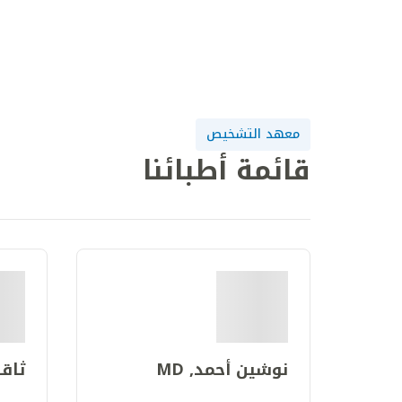
معهد التشخيص
قائمة أطبائنا
نوشين أحمد, MD
ثاقب