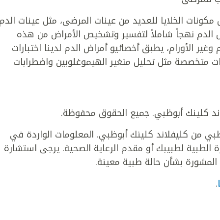
 مكونات الخلايا للعديد من عينات المرضى، مثل عينات الدم
الدم نهجاً شاملاً لتفسير وتشخيص الأمراض من هذه
 وغير الأورام، يطبق أخصائيو أمراض الدم لدينا اختبارات
سات متخصصة مثل تحليل متغير الهيموغلوبين واضطرابات
 من كليفلاند كلينك أبوظبي. المعلومات الواردة في
لطبية لطبيبك أو مقدم الرعاية الصحية. يرجى استشارة
المشورة بشأن حالة طبية معينة.
.