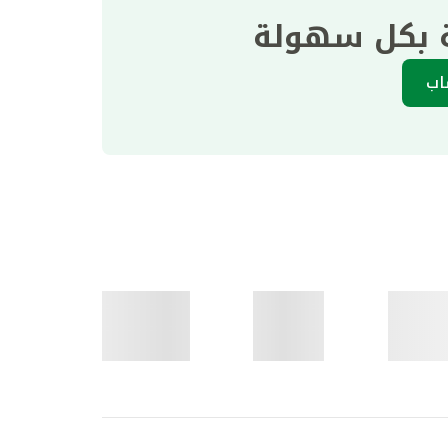
ة بكل سهولة
اب