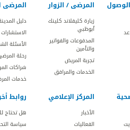
الوصول
المرضى / الزوار
المرضى ا
زيارة كليفلاند كلينك
دليل المدينة
أبوظبي
عد
الاستشارات ا
المدفوعات والفواتير
الأسئلة الش
والتأمين
رحلة المرضى
تجربة المريض
شراكات المر
الخدمات والمرافق
خدمات المرض
صحية
المركز الإعلامي
روابط أخ
الأخبار
هل تحتاج ل
يت
الفعاليات
سياسة التحر