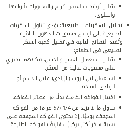
تقليل أو تجنب الآيس كريم والمخبوزات بأنواعها
والحلوى.
تقليل السكريات الطبيعية:
يؤدي تناول السكريات
الطبيعية إلى ارتفاع مستويات الدهون الثلاثية.
وتُفيد النصائح التالية في تقليل كمية السكر
الطبيعي في الطعام:
تقليل استعمال العسل والدبس، فكلاهما يحتوي
على مستويات عالية من السكر.
استعمال لبن الروب )الزبادي( قليل الدسم أو
الزبادي السادة.
اختيار الفواكه الكاملة بدلًا من عصائر الفواكه.
تناول ما لا يزيد عن 1/4 (57 غرام) من الفواكه
المجففة يوميًا، إذ تحتوي الفواكه المجففة على
نسبة سكر أكثر تركيزًا مقارنةً بالفواكه الطازجة.