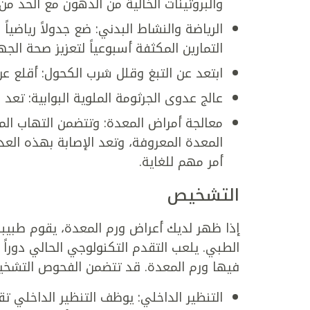
والبروتينات الخالية من الدهون مع الحد من
التمارين المكثفة أسبوعياً لتعزيز صحة الج
ابتعد عن التبغ وقلل شرب الكحول: أقلع ع
عالج عدوى الجرثومة الملوية البوابية: تعد
معالجة أمراض المعدة: وتتضمن التهاب المع
المعدة المعروفة، وتعد الإصابة بهذه العد
أمر مهم للغاية.
التشخيص
إذا ظهر لديك أعراض ورم المعدة، يقوم طبيب
الطبي. يلعب التقدم التكنولوجي الحالي دورا
فيها ورم المعدة. قد تتضمن الفحوص التشخي
التنظير الداخلي: يوظف التنظير الداخلي 