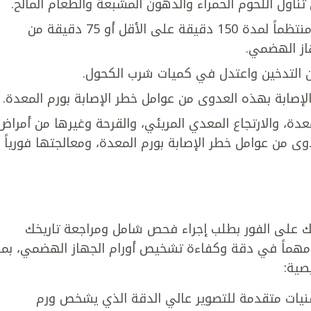
 تناول اللحوم الحمراء والدهون المشبعة والطعام المالح.
الرياضة والنشاط البدني: ضع جدولاً رياضياً منتظماً لمدة 150 دقيقة على الأقل أو 75 دقيقة من
هاز الهضمي.
ن التدخين واعتدل في كميات شرب الكحول.
 الإصابة بهذه العدوى من عوامل خطر الإصابة بورم المعدة.
دة، والارتجاع المعدي المريئي، والقرحة وغيرها من أمراض
وى من عوامل خطر الإصابة بورم المعدة، ومعالجتها فورياً
ك على الفور بطلب إجراء فحص شامل ومراجعة تاريخك
ً مهماً في دقة وكفاءة تشخيص أورام الجهاز الهضمي، بما
صية:
تقنيات متقدمة للتصوير عالي الدقة الذي يشخص ورم