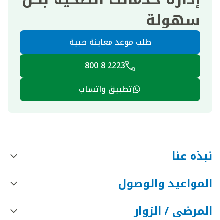
سهولة
طلب موعد معاينة طبية
2223 8 800
تطبيق واتساب
نبذه عنا
المواعيد والوصول
المرضى / الزوار