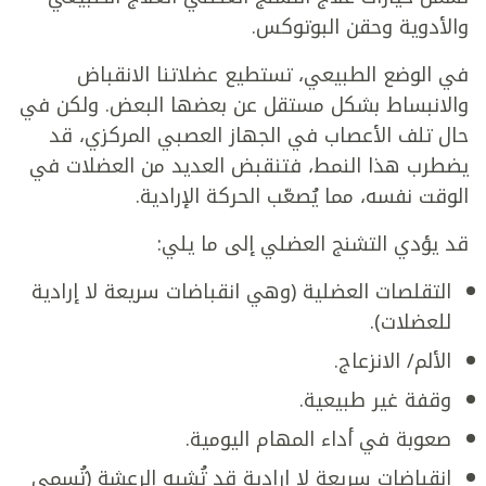
والأدوية وحقن البوتوكس.
في الوضع الطبيعي، تستطيع عضلاتنا الانقباض
والانبساط بشكل مستقل عن بعضها البعض. ولكن في
حال تلف الأعصاب في الجهاز العصبي المركزي، قد
يضطرب هذا النمط، فتنقبض العديد من العضلات في
الوقت نفسه، مما يُصعّب الحركة الإرادية.
قد يؤدي التشنج العضلي إلى ما يلي:
التقلصات العضلية (وهي انقباضات سريعة لا إرادية
للعضلات).
الألم/ الانزعاج.
وقفة غير طبيعية.
صعوبة في أداء المهام اليومية.
انقباضات سريعة لا إرادية قد تُشبه الرعشة (تُسمى