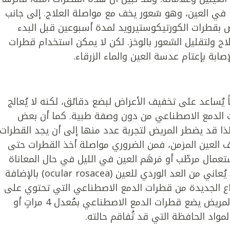
 في العين، وهو شعور يخف مع مواصلة العلاج. إلى جانب
يض بقطرات الكورتيكوستيرويد لمدة أسبوعين قبل البدء
اج ولتقليل الشعور بالوخز. لكن لا يمكن استخدام قطرات
ابة بإعتام عدسة العين والماء الزرقاء.
اً يُساعد على تخفيف الأعراض لبضع دقائق، لكنه لا يُعالج
ت الدمع الاصطناعي من دون وصفة طبية. كما أن بعض
ذا قد يضطر المريض لتجربة عدد منها إلى أن يجد القطرات
اف العين المزمن، فمن الضروري مواصلة أخذ القطرات حتى
تعمال مرطّب أو مَرهَم العين في الليل في حال المعاناة
من جفاف العينين عند النوم. أما المريض الذي يُعاني من العد الوردي للعين (ocular rosacea) بالإضافة
اع الجديدة من قطرات الدمع الاصطناعي التي تحتوي على
دهون تُساعد على منع تبخُر الدمع. وإذا كان المريض يضع قطرات الدمع الاصطناعي بمُعدل 4 مراتٍ أو
المواد الحافظة التي قد تُفاقم حالته.