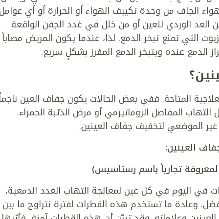
هواء الجاف من وحدة تكييف الهواء أو الحرارة أو أي عوامل
ن العد الوردي للعين أو من خلل في غدد الجفن الواقعة
وت التي تمنع تبخر الدمع. لذا، عندما يكون المريض مصاباً
از الدمع عنده ويتبخر الدمع المفرز بشكلٍ سريع.
نين؟
لاجية المتاحة. ففي بعض الحالات يكون جفاف العين ناجماً
 التهاب المفاصل الروماتيزمي أو مرض الذئبة الحمراء.
غير الموضعي لتخفيف جفاف العينين.
فاف العينين:
لمعروفة تجارياً باسم رستاسيس)
ت في اليوم في كل عين لمعالجة التهاب الغدد الدمعية،
فضل. وعادة ما تستخدم هذه القطرات لفترة تتراوح ما بين
ينين وعلاماته. وقد تبيّن أن هذه القطرات آمنة، فأثرها