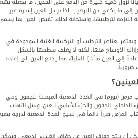
ناً نزول كمية كبيرة من الدمع على الخدين، ما يجعله يشعر
ين إلى ما يكفي من الترطيب. لذا ترسل العين إشارة عبر
ة اللازمة لترطيبها. واستجابة لذلك، تفيض العين بما يسمى
فتقر لعناصر الترطيب أو التركيبة الغنية الموجودة في
زالة الأوساخ منها، لكنه لا يغلف سطحها بالشكل
ةً إلى العين متأخرًا للغاية، مما يدفع العين إلى إعادة
رورياً.
عينين؟
اب مزمن (تورم) في الغدد الدمعية المبطنة للجفون وفي
ء الداخلي للجفون والجزء الأمامي للعين. ومثل التهاب
تهاب المزمن ضرراً دائماً في نسيج الغدة الدمعية لدرجة يصبح
مكن أن ينتج جفاف العين عن جفاف الغشاء الدمعي. ويمكن