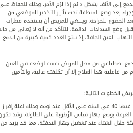
لدمع إلى الأنف بشكل دائم إذا لزم الأمر، وذلك للحفاظ على
لإجراء بعد وضع المنطقة تحت تأثير التخدير الموضعي من
 الخضوع للجراحة. وينبغي للمريض أن يستخدم قطرات
رين "أ" لمدة لا تقل عن 6 أشهر قبل وضع السدادات الدائمة، للتأكد من أنه لا يُعاني من حال
ة التهاب العين الجافة، إذ تنتج الغدد كمية كبيرة من الدمع.
 دمع اصطناعي من مصل المريض نفسه لوضعه في العين
ن فاعلية هذا العلاج إلا أن تكلفته عالية، والتأمين
يض الخطوات التالية:
ترطيب غرفة النوم حتى تبلغ نسبة الرطوبة فيها 40 في المئة على الأقل عند نومه وذلك لقلة إفراز
لغرفة بوضع جهاز قياس الرُّطوبة على الطاولة. وقد تكون
نية جداً، أي أقل من 25 في المئة خلال الشتاء عند تشغيل جهاز التدفئة، مما قد يزيد من