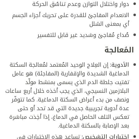
دوار واختلال التوازن وعدم تناسُق الحركة
الانعدام المفاجئ للقدرة على تحريك أجزاء الجسم
أي بمعنى الشلل
صُداع مُفاجئ وشديد غير قابل للتفسير
المُعالجة
الأدوية:
إن العِلاج الوحيد المُعتمد لمُعالجة السكتة
الدماغية الشديدة والإقفارية (المفاجئة) هو عامل
تفتيت جلطة الدم الذي يسمى بمنشط مولّد
البلازمين النسيجي، الذي يجب أخذه خلال أربع ساعات
ونصف من بدء أعراض السكتة الدماغية. كما تتوفّر
عدة أدوية تجريبية جديدة التي قد تحد أو حتى
تعكس التلف الحاصل في الدماغ، إذا أخِذت مباشرة
بعد الإصابة بالسكتة الدماغية.
اختبارات التشخيص:
تساعد هذه الاختبارات في