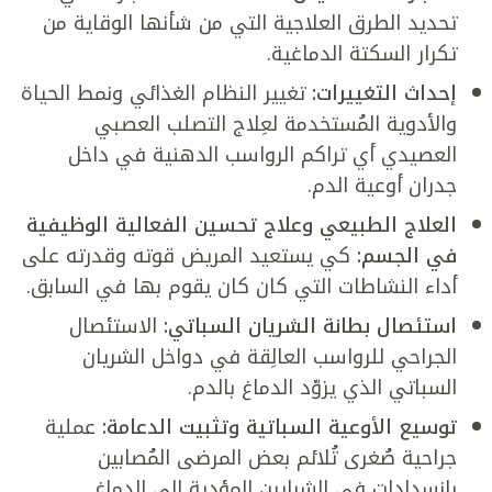
تحديد الطرق العلاجية التي من شأنها الوقاية من
تكرار السكتة الدماغية.
إحداث التغييرات:
تغيير النظام الغذائي ونمط الحياة
والأدوية المُستخدمة لعِلاج التصلب العصبي
العصيدي أي تراكم الرواسب الدهنية في داخل
جدران أوعية الدم.
العلاج الطبيعي وعلاج تحسين الفعالية الوظيفية
في الجسم:
كي يستعيد المريض قوته وقدرته على
أداء النشاطات التي كان كان يقوم بها في السابق.
استئصال بطانة الشريان السباتي:
الاستئصال
الجراحي للرواسب العالِقة في دواخل الشريان
السباتي الذي يزوّد الدماغ بالدم.
توسيع الأوعية السباتية وتثبيت الدعامة:
عملية
جراحية صُغرى تُلائم بعض المرضى المُصابين
بانسدادات في الشرايين المؤدية إلى الدماغ.