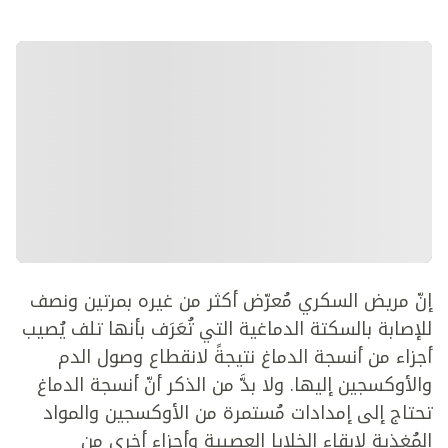
إنّ مريض السكري مُعرّض أكثر من غيره بمرتين ونصف
للإصابة بالسكتة الدماغية التي تُعَرَف بأنها تلف يُصيب
أجزاء من أنسجة الدماغ نتيجةً لانقطاع وصول الدم
والأوكسجين إليها. ولا بدَّ من الذكر أنّ أنسجة الدماغ
تحتاج إلى إمدادات مُستمرة من الأوكسجين والمواد
المُغذية لإبقاء الخلايا العصبية وأجزاءٍ أخرى من