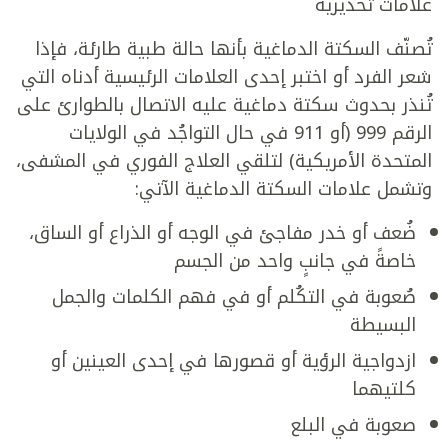
علامات تحذيرية
تُصنّف السكتة الدماغية بأنها حالة طبية طارئة، فإذا
شعر الفرد أو اختبر إحدى العلامات الرئيسية أدناه التي
تُنذر بحدوث سكتة دماغية عليه الاتصال بالطوارئ على
الرقم 999 (أو 911 في حال التواجُد في الولايات
المتحدة الأمريكية) لتلقي العلاج الفوري في المشفى،
وتشمل علامات السكتة الدماغية الآتي:
ضُعف أو خدر مفاجئ في الوجه أو الذراع أو الساق،
خاصةً في جانبٍ واحد من الجسم
صُعوبة في التكُلم أو في فهم الكلمات والجمل
البسيطة
ازدواجية الرؤية أو قصورها في إحدى العينين أو
كلتيهما
صعوبة في البلع