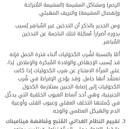
الرحم) ومشاكل المشيمة (المشيمة المُنزاحة
وإنفصال المشيمة) والنزيف المهبلي.
ومن الجدير بالذكر أن التدخين غير المُباشِر يُسبب
بدوره أضراراً مُماثِلة لتلك الناجمة عن التدخين
المُباشر.
أمّا بالنسبة لشُرب الكحوليات أثناء فترة الحمل فإنه
قد يُسبب الإجهاض والولادة المُبكرة والإملاص. لِذا،
على المرأة الامتناع عن شرب الكحوليات إذا كانت
تعتقُد أنها حامل. وقد يؤدي الإفراط في شُرب
الكحوليات إلى إصابة الجنين بمتلازمة الكحول
الجنينية، وهي أحد أنماط العيوب الخلقية التي يدخُل
في جُملتها التخلف العقلي وعيوب القلب وأوعية
الدم والهيكل العظمي والوجه.
تقييم النظام الغذائي المُتبع ومُناقشة فيتامينات