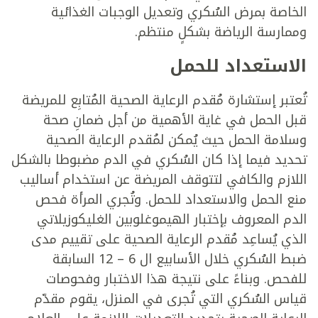
الخاصة بمرض السُكري وتعديل الوجبات الغذائية
وممارسة الرياضة بشكلٍ منتظم.
الاستعداد للحمل
تُعتبر إستشارة مُقدم الرعاية الصحية المُتابِع للمريضة
قبل الحمل في غاية الأهمية من أجل ضمانِ صحة
وسلامة الحمل حيث يُمكن لمُقدم الرعاية الصحية
تحديد فيما إذا كان السُكري في الدم مضبوطا بالشكل
اللازم والكافي لتتوقف المريضة عن استخدام أساليب
منع الحمل والاستعداد للحمل. وتُجري المرأة فحص
الدم المعروف بإختبار الهيموغلوبين الغليكوزيلاتي
الذي يُساعِد مُقدم الرعاية الصحية على تقييم مدى
ضبط السُكري خلال الأسابيع ال 6 – 12 السابقة
للفحص. وبناءً على نتيجة هذا الاختبار وفحوصات
قياس السُكري التي تُجرى في المنزل، يقوم مقدّم