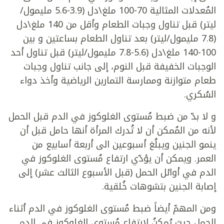
المُعدلات المثالية 70-100 ملغ\دل (3.9-5.6 مليمول/
ليتر) قبل تناول وجبات الطعام وأقل من 140 ملغ\دل
(7.8 مليمول/ليتر) بعد تناول الطعام بساعتين و بين
100-140 ملغ\دل (5.6-7.8 مليمول/ليتر) قبل تناول أحد
الوجبات الخفيفة قبل النوم، إلى جانب تناول وجبات
طعام متوازنة وممارسة التمارين الرياضية وأخذ دواء
السُكري.
و لا بدّ من ضبط مُستوى الغلوكوز في الدم قبل الحمل
لأنه من المُمكن أن لا تُدرك المرأة أنها حامل قبل أن
ينمو الجنين ويبلُغ أسبوعين الى أربعة أسابيع من
العمر. ويمكن أن يؤدّي ارتفاع مُستوى الغلوكوز في
الدم في أوائل الحمل (قبل الأسبوع الثالث عشر) إلى
إصابة الجنين بتشوهات خُلقية.
ومن المهمّ أيضاً ضبط مُستوى الغلوكوز في الدم أثناء
الحمل حيث يُمكِنُ لإرتفاع مُستوى الغلوكوز في الدم