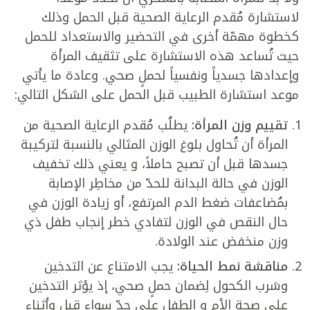
لاستشارة مُقدم الرعاية الصحية قبل الحمل وذلك
كخطوة مهمّة أخرى في التحضير والاستعداد للحمل
حيث تُساعد هذه الاستشارة على تثقيف المرأة
وإعدادها جسدياً ونفسياً لحملٍ صحي. وعادة ما يأتي
موعد استشارة الطبيب قبل الحمل على الشكل التالي:
تقييم وزن المرأة:
يطلُب مُقدم الرعاية الصحية من
المرأة أن تُحاول بلوغ الوزن المثالي بالنسبة لتركيبة
جسدها قبل أن تصبح حاملاً، و يعني ذلك تخفيف
الوزن في حالة البدانة للحدّ من مخاطِر الإصابة
بمُضاعفات ضغط الدم المرتفع، أو زيادة الوزن في
حال النقص في الوزن لتفادي خطر إنجاب طفل ذي
وزن منخفض عند الولادة.
مناقشة نمط الحياة:
يجب الامتناع عن التدخين
وشرب الكحول لِضمان حملٍ صحي، إذ يؤثر التدخين
على صحة الأم و الطفل على حدّ سواء قبل وأثناء