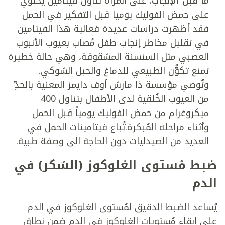
ما قبل الإنجاب:
على المرأة تناول فيتامين يحتوي
على حمض الفوليك يوميا قبل التفكير في الحمل
فقد أظهرت دراسات عديدة فعالية هذا الفيتامين
في تقليل مخاطر إنجاب طفل مُصاب بعيوب الأنبوب
العصبي مثل السنسنة المشقوقة، وهي حالة خطيرة
تمنع تكوُّن الطبيعي للدماغ والحبل الشوكي.
وتُوصي مؤسسة ذا مارش أوف دايمز المعنية بالحدِّ
من العيوب الخُلقية لدى الأطفال بتناول 400
ميكروغرام من حمض الفوليك يومياً قبل الحمل
وأثناء مراحله المُبكرة.تُباع فيتامينات الحمل في
العديد من الصيدليات دون الحاجة الى وصفة طبية.
ضبط مُستوى الغلوكوز (السُكر) في
الدم
يُساعد الضبط الدقيق لمُستوى الغلوكوز في الدم
على إبقاء مُستويات الغلوكوز في الدم ضمن نطاق