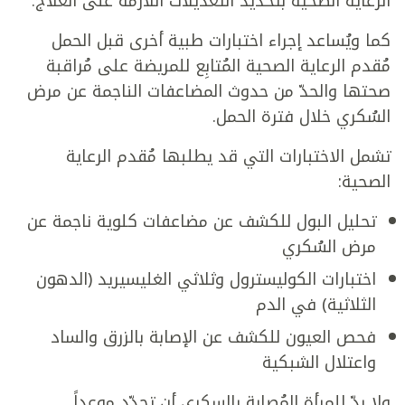
الرعاية الصحية بتحديد التعديلات اللازمة على العلاج.
كما ويُساعد إجراء اختبارات طبية أخرى قبل الحمل
مُقدم الرعاية الصحية المُتابِع للمريضة على مُراقبة
صحتها والحدّ من حدوث المضاعفات الناجمة عن مرض
السُكري خلال فترة الحمل.
تشمل الاختبارات التي قد يطلبها مُقدم الرعاية
الصحية:
تحليل البول للكشف عن مضاعفات كلوية ناجمة عن
مرض السُكري
اختبارات الكوليسترول وثلاثي الغليسيريد (الدهون
الثلاثية) في الدم
فحص العيون للكشف عن الإصابة بالزرق والساد
واعتلال الشبكية
ولا بدّ للمرأة المُصابة بالسكري أن تحدّد موعداً