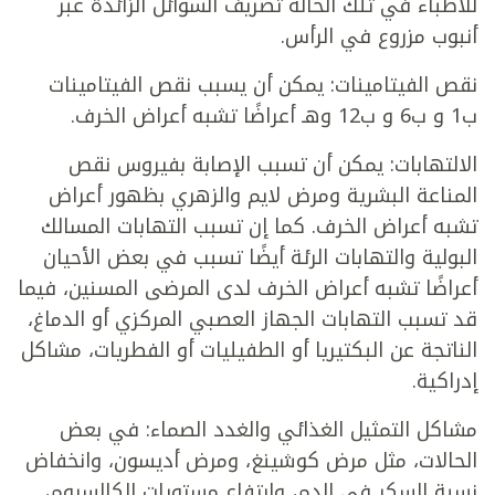
للأطباء في تلك الحالة تصريف السوائل الزائدة عبر
أنبوب مزروع في الرأس.
نقص الفيتامينات: يمكن أن يسبب نقص الفيتامينات
ب1 و ب6 و ب12 وهـ أعراضًا تشبه أعراض الخرف.
الالتهابات: يمكن أن تسبب الإصابة بفيروس نقص
المناعة البشرية ومرض لايم والزهري بظهور أعراض
تشبه أعراض الخرف. كما إن تسبب التهابات المسالك
البولية والتهابات الرئة أيضًا تسبب في بعض الأحيان
أعراضًا تشبه أعراض الخرف لدى المرضى المسنين، فيما
قد تسبب التهابات الجهاز العصبي المركزي أو الدماغ،
الناتجة عن البكتيريا أو الطفيليات أو الفطريات، مشاكل
إدراكية.
مشاكل التمثيل الغذائي والغدد الصماء: في بعض
الحالات، مثل مرض كوشينغ، ومرض أديسون، وانخفاض
نسبة السكر في الدم، وارتفاع مستويات الكالسيوم،