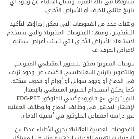
تتناولها في تلك الفترة. ويسأل الأطباء عن وجود أي
تاريخ عائلي للخرف أو الأمراض الأخرى.
وهناك عدد من الفحوصات التي يمكن إجراؤها لتأكيد
التشخيص، ومنها: الفحوصات المخبرية: والتي تستخدم
لاستبعاد الأمراض الأخرى التي تسبّب أعراض مماثلة
لأعراض الخرف. ف
حوصات التصوير: يمكن للتصوير المقطعي المحوسب
وللتصوير بالرنين المغناطيسي الكشف عن وجود نزيف
في الدماغ أو وجود سوائل أو أورام أو حدوث سكتة.
كما يمكن استخدام التصوير المقطعي بالإصدار
البوزيتروني مع فلورودوكسي الجلوكوز FDG-PET
لإظهار التدهور في وظائف الدماغ والوظائف العقلية
عبر دراسة امتصاص الجلوكوز في أنسجة الدماغ.
الفحوصات العصبية العقلية: يجري الأطباء عددًا من
الاختبارات لتقييم القدرات الذهنية مثل حل المشاكل